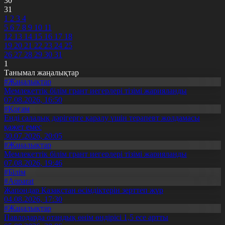
30
31
1
2
3
4
5
6
7
8
9
10
11
12
13
14
15
16
17
18
19
20
21
22
23
24
25
26
27
28
29
30
31
1
Танымал жаңалықтар
#Жаңалықтар
Мемлекеттік білім грант иегерлері тізімі жарияланды
07.08.2026, 16:50
#Қоғам
Енді салалық дәрігерге қаралу үшін терапевт жолдамасы
қажет емес
30.07.2026, 20:05
#Жаңалықтар
Мемлекеттік білім грант иегерлері тізімі жарияланды
07.08.2026, 19:46
#Білім
#Aqparat
Жапондар Қазақстан өсімдіктерін зерттеп жүр
04.08.2026, 17:30
#Жаңалықтар
Павлодарда отандық өнім өндірісі 1,5 есе артты