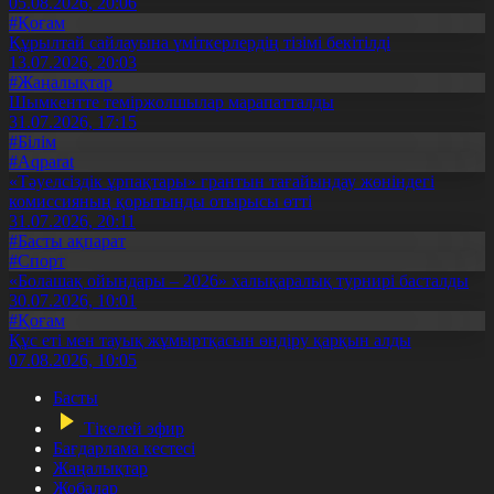
05.08.2026, 20:06
#Қоғам
Құрылтай сайлауына үміткерлердің тізімі бекітілді
13.07.2026, 20:03
#Жаңалықтар
Шымкентте теміржолшылар марапатталды
31.07.2026, 17:15
#Білім
#Aqparat
«Тәуелсіздік ұрпақтары» грантын тағайындау жөніндегі
комиссияның қорытынды отырысы өтті
31.07.2026, 20:11
#Басты ақпарат
#Спорт
«Болашақ ойындары – 2026» халықаралық турнирі басталды
30.07.2026, 10:01
#Қоғам
Құс еті мен тауық жұмыртқасын өндіру қарқын алды
07.08.2026, 10:05
Басты
Тікелей эфир
Бағдарлама кестесі
Жаңалықтар
Жобалар