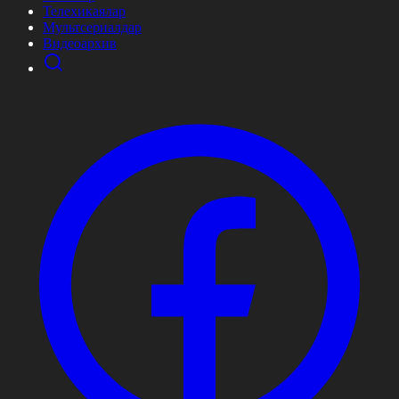
Телехикаялар
Мультсериалдар
Видеоархив