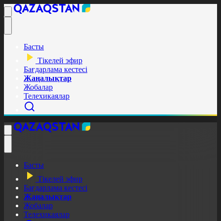
Басты
Тікелей эфир
Бағдарлама кестесі
Жаңалықтар
Жобалар
Телехикаялар
Басты
Тікелей эфир
Бағдарлама кестесі
Жаңалықтар
Жобалар
Телехикаялар