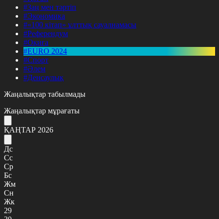
#Заң мен тәртіп
#Экономика
#«100 кітап» ұлттық сауалнамасы
#Референдум
#Оқиға
#EURO 2024
#Спорт
#Әлем
#Денсаулық
Жаңалықтар табылмады
Жаңалықтар мұрағаты
ҚАҢТАР 2026
Дс
Сс
Ср
Бс
Жм
Сн
Жк
29