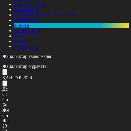
#Заң мен тәртіп
#Экономика
#«100 кітап» ұлттық сауалнамасы
#Референдум
#Оқиға
#EURO 2024
#Спорт
#Әлем
#Денсаулық
Жаңалықтар табылмады
Жаңалықтар мұрағаты
ҚАҢТАР 2026
Дс
Сс
Ср
Бс
Жм
Сн
Жк
29