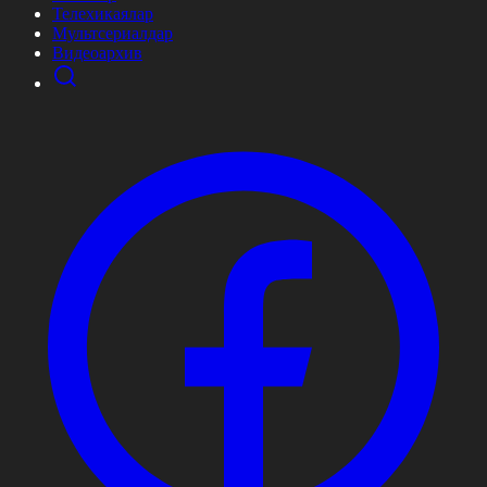
Телехикаялар
Мультсериалдар
Видеоархив