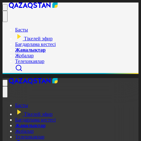
Басты
Тікелей эфир
Бағдарлама кестесі
Жаңалықтар
Жобалар
Телехикаялар
Басты
Тікелей эфир
Бағдарлама кестесі
Жаңалықтар
Жобалар
Телехикаялар