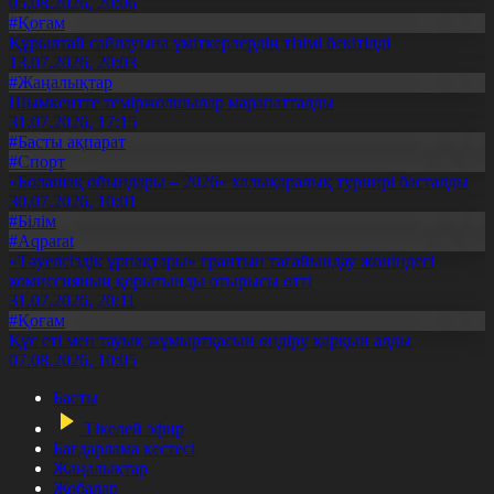
05.08.2026, 20:06
#Қоғам
Құрылтай сайлауына үміткерлердің тізімі бекітілді
13.07.2026, 20:03
#Жаңалықтар
Шымкентте теміржолшылар марапатталды
31.07.2026, 17:15
#Басты ақпарат
#Спорт
«Болашақ ойындары – 2026» халықаралық турнирі басталды
30.07.2026, 10:01
#Білім
#Aqparat
«Тәуелсіздік ұрпақтары» грантын тағайындау жөніндегі
комиссияның қорытынды отырысы өтті
31.07.2026, 20:11
#Қоғам
Құс еті мен тауық жұмыртқасын өндіру қарқын алды
07.08.2026, 10:05
Басты
Тікелей эфир
Бағдарлама кестесі
Жаңалықтар
Жобалар