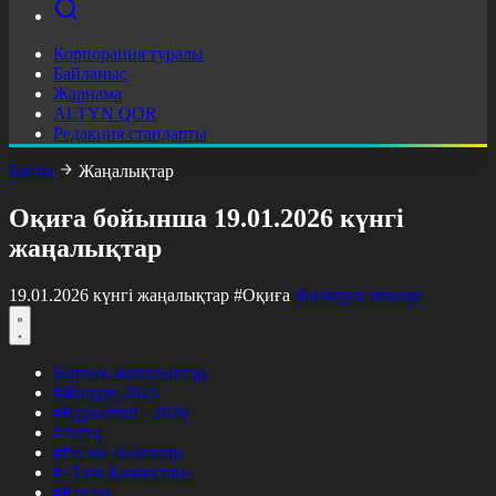
Корпорация туралы
Байланыс
Жарнама
ALTYN QOR
Редакция стандарты
Басты
Жаңалықтар
Оқиға бойынша 19.01.2026 күнгі
жаңалықтар
19.01.2026 күнгі жаңалықтар
#Оқиға
Фильтрді тазалау
Барлық жаңалықтар
#Жолдау 2025
#Құрылтай - 2026
#Апта
#Ресми оқиғалар
#«Таза Қазақстан»
#Қоғам