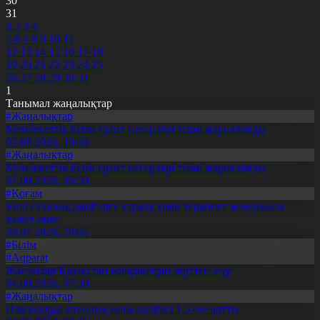
30
31
1
2
3
4
5
6
7
8
9
10
11
12
13
14
15
16
17
18
19
20
21
22
23
24
25
26
27
28
29
30
31
1
Танымал жаңалықтар
#Жаңалықтар
Мемлекеттік білім грант иегерлері тізімі жарияланды
07.08.2026, 19:46
#Жаңалықтар
Мемлекеттік білім грант иегерлері тізімі жарияланды
07.08.2026, 16:50
#Қоғам
Енді салалық дәрігерге қаралу үшін терапевт жолдамасы
қажет емес
30.07.2026, 20:05
#Білім
#Aqparat
Жапондар Қазақстан өсімдіктерін зерттеп жүр
04.08.2026, 17:30
#Жаңалықтар
Павлодарда отандық өнім өндірісі 1,5 есе артты