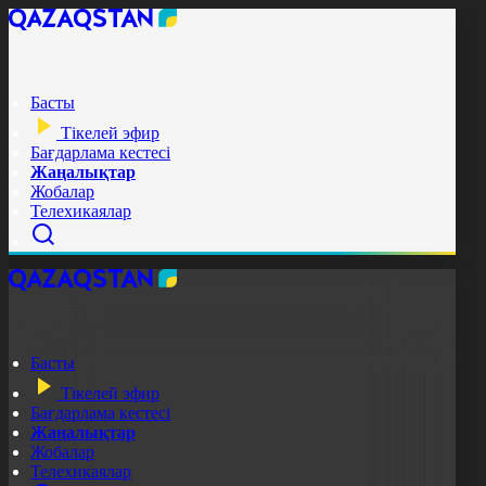
Басты
Тікелей эфир
Бағдарлама кестесі
Жаңалықтар
Жобалар
Телехикаялар
Басты
Тікелей эфир
Бағдарлама кестесі
Жаңалықтар
Жобалар
Телехикаялар