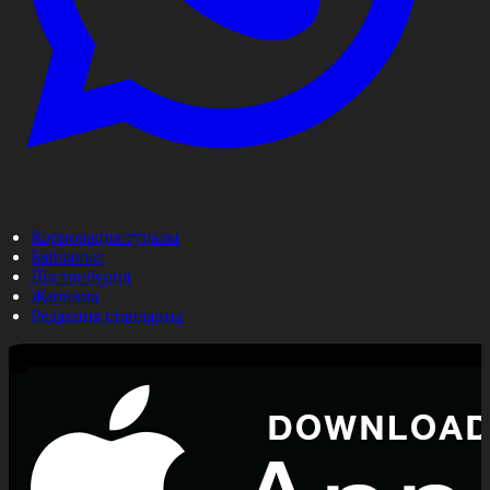
Корпорация туралы
Байланыс
Дистрибуция
Жарнама
Редакция стандарты