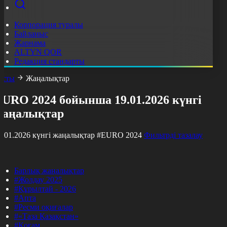
Корпорация туралы
Байланыс
Жарнама
ALTYN QOR
Редакция стандарты
асты
Жаңалықтар
EURO 2024 бойынша 19.01.2026 күнгі
жаңалықтар
9.01.2026 күнгі жаңалықтар
#EURO 2024
Фильтрді тазалау
Барлық жаңалықтар
#Жолдау 2025
#Құрылтай - 2026
#Апта
#Ресми оқиғалар
#«Таза Қазақстан»
#Қоғам