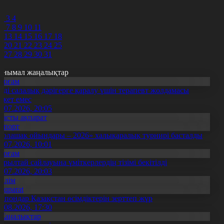
0
1
2
3
4
6
7
8
9
10
11
2
13
14
15
16
17
18
9
20
21
22
23
24
25
6
27
28
29
30
31
анымал жаңалықтар
Қоғам
нді салалық дәрігерге қаралу үшін терапевт жолдамасы
ажет емес
0.07.2026, 20:05
Басты ақпарат
Спорт
Болашақ ойындары – 2026» халықаралық турнирі басталды
0.07.2026, 10:01
Қоғам
ұрылтай сайлауына үміткерлердің тізімі бекітілді
3.07.2026, 20:03
Білім
Aqparat
апондар Қазақстан өсімдіктерін зерттеп жүр
4.08.2026, 17:30
Жаңалықтар