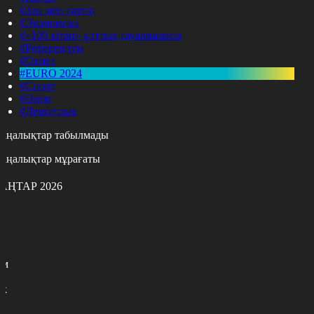
#Заң мен тәртіп
#Экономика
#«100 кітап» ұлттық сауалнамасы
#Референдум
#Оқиға
#EURO 2024
#Спорт
#Әлем
#Денсаулық
аңалықтар табылмады
аңалықтар мұрағаты
АҢТАР 2026
с
с
р
с
м
н
к
9