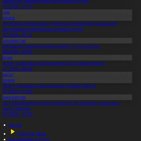
ымкентте теміржолшылар марапатталды
1.07.2026, 17:15
Білім
Aqparat
Тәуелсіздік ұрпақтары» грантын тағайындау жөніндегі
омиссияның қорытынды отырысы өтті
1.07.2026, 20:11
Жаңалықтар
авлодарда отандық өнім өндірісі 1,5 есе артты
5.08.2026, 20:06
Қоғам
Әділет» партиясы кандидаттардың тізімін бекітті
0.07.2026, 20:08
Саясат
Aqparat
Әділет» партиясы кандидаттар тізімін бекітті
0.07.2026, 17:00
Жаңалықтар
етісу облысының жүргізушілері 170 мыңнан астам жол
режесін бұзған
1.07.2026, 17:02
Басты
Тікелей эфир
Бағдарлама кестесі