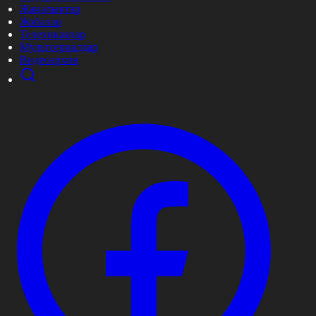
Жаңалықтар
Жобалар
Телехикаялар
Мультсериалдар
Видеоархив