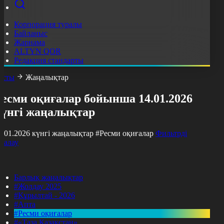
Корпорация туралы
Байланыс
Жарнама
ALTYN QOR
Редакция стандарты
асты
Жаңалықтар
Ресми оқиғалар бойынша 14.01.2026
күнгі жаңалықтар
4.01.2026 күнгі жаңалықтар
#Ресми оқиғалар
Фильтрді
азалау
Барлық жаңалықтар
#Жолдау 2025
#Құрылтай - 2026
#Апта
#Ресми оқиғалар
#«Таза Қазақстан»