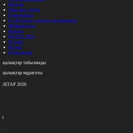
#Қоғам
#Заң мен тәртіп
#Экономика
#«100 кітап» ұлттық сауалнамасы
#Референдум
#Оқиға
#EURO 2024
#Спорт
#Әлем
#Денсаулық
аңалықтар табылмады
аңалықтар мұрағаты
АҢТАР 2026
с
с
р
с
м
н
к