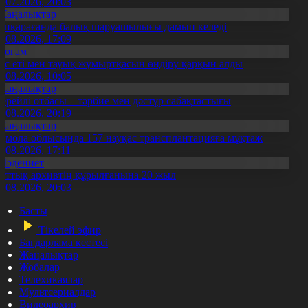
3.07.2026, 20:03
Жаңалықтар
үпқарағанда балық шаруашылығы дамып келеді
7.08.2026, 17:09
Қоғам
ұс еті мен тауық жұмыртқасын өндіру қарқын алды
7.08.2026, 10:05
Жаңалықтар
ерейлі отбасы – тәрбие мен дәстүр сабақтастығы
7.08.2026, 20:19
Жаңалықтар
қмола облысында 157 науқас трансплантацияға мұқтаж
6.08.2026, 17:11
Мәдениет
лттық архивтің құрылғанына 20 жыл
5.08.2026, 20:03
Басты
Тікелей эфир
Бағдарлама кестесі
Жаңалықтар
Жобалар
Телехикаялар
Мультсериалдар
Видеоархив