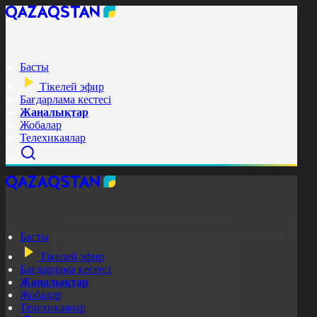
Басты
Тікелей эфир
Бағдарлама кестесі
Жаңалықтар
Жобалар
Телехикаялар
Басты
Тікелей эфир
Бағдарлама кестесі
Жаңалықтар
Жобалар
Телехикаялар