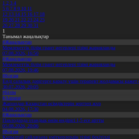
1
2
3
4
5
6
7
8
9
10
11
12
13
14
15
16
17
18
19
20
21
22
23
24
25
26
27
28
29
30
31
1
Танымал жаңалықтар
#Жаңалықтар
Мемлекеттік білім грант иегерлері тізімі жарияланды
07.08.2026, 16:50
#Жаңалықтар
Мемлекеттік білім грант иегерлері тізімі жарияланды
07.08.2026, 19:46
#Қоғам
Енді салалық дәрігерге қаралу үшін терапевт жолдамасы қажет 
30.07.2026, 20:05
#Білім
#Aqparat
Жапондар Қазақстан өсімдіктерін зерттеп жүр
04.08.2026, 17:30
#Жаңалықтар
Павлодарда отандық өнім өндірісі 1,5 есе артты
05.08.2026, 20:06
#Қоғам
Құрылтай сайлауына үміткерлердің тізімі бекітілді