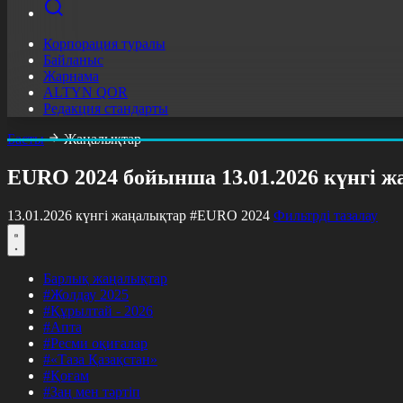
Корпорация туралы
Байланыс
Жарнама
ALTYN QOR
Редакция стандарты
Басты
Жаңалықтар
EURO 2024 бойынша 13.01.2026 күнгі 
13.01.2026 күнгі жаңалықтар
#EURO 2024
Фильтрді тазалау
Барлық жаңалықтар
#Жолдау 2025
#Құрылтай - 2026
#Апта
#Ресми оқиғалар
#«Таза Қазақстан»
#Қоғам
#Заң мен тәртіп