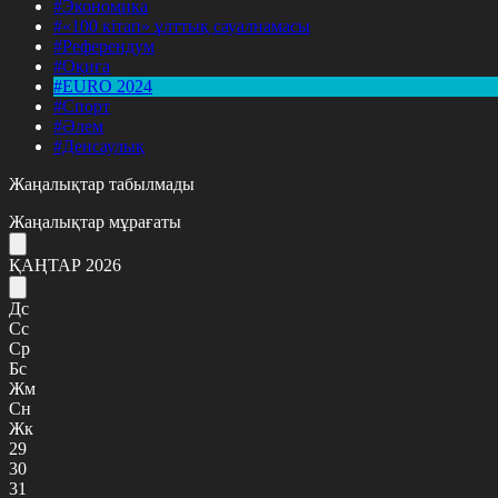
#Экономика
#«100 кітап» ұлттық сауалнамасы
#Референдум
#Оқиға
#EURO 2024
#Спорт
#Әлем
#Денсаулық
Жаңалықтар табылмады
Жаңалықтар мұрағаты
ҚАҢТАР 2026
Дс
Сс
Ср
Бс
Жм
Сн
Жк
29
30
31