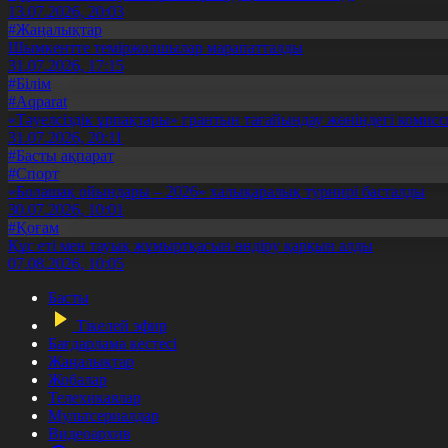
13.07.2026, 20:03
#Жаңалықтар
Шымкентте теміржолшылар марапатталды
31.07.2026, 17:15
#Білім
#Aqparat
«Тәуелсіздік ұрпақтары» грантын тағайындау жөніндегі коми
31.07.2026, 20:11
#Басты ақпарат
#Спорт
«Болашақ ойындары – 2026» халықаралық турнирі басталды
30.07.2026, 10:01
#Қоғам
Құс еті мен тауық жұмыртқасын өндіру қарқын алды
07.08.2026, 10:05
Басты
Тікелей эфир
Бағдарлама кестесі
Жаңалықтар
Жобалар
Телехикаялар
Мультсериалдар
Видеоархив