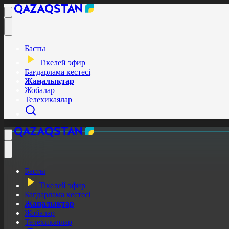
Басты
Тікелей эфир
Бағдарлама кестесі
Жаңалықтар
Жобалар
Телехикаялар
Басты
Тікелей эфир
Бағдарлама кестесі
Жаңалықтар
Жобалар
Телехикаялар