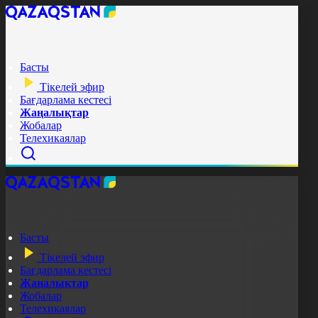
Басты
Тікелей эфир
Бағдарлама кестесі
Жаңалықтар
Жобалар
Телехикаялар
Басты
Тікелей эфир
Бағдарлама кестесі
Жаңалықтар
Жобалар
Телехикаялар