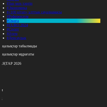
#Заң мен тәртіп
#Экономика
#«100 кітап» ұлттық сауалнамасы
#Референдум
#Оқиға
#EURO 2024
#Спорт
#Әлем
#Денсаулық
аңалықтар табылмады
аңалықтар мұрағаты
АҢТАР 2026
с
с
р
с
м
н
к
9