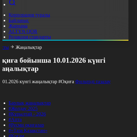
Корпорация туралы
Байланыс
Жарнама
ALTYN QOR
Редакция стандарты
асты
Жаңалықтар
қиға бойынша 10.01.2026 күнгі
жаңалықтар
0.01.2026 күнгі жаңалықтар
#Оқиға
Фильтрді тазалау
Барлық жаңалықтар
#Жолдау 2025
#Құрылтай - 2026
#Апта
#Ресми оқиғалар
#«Таза Қазақстан»
#Қоғам