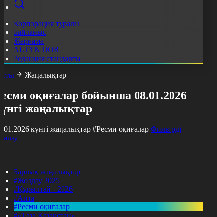
Корпорация туралы
Байланыс
Жарнама
ALTYN QOR
Редакция стандарты
асты
Жаңалықтар
Ресми оқиғалар бойынша 08.01.2026
күнгі жаңалықтар
8.01.2026 күнгі жаңалықтар
#Ресми оқиғалар
Фильтрді
азалау
Барлық жаңалықтар
#Жолдау 2025
#Құрылтай - 2026
#Апта
#Ресми оқиғалар
#«Таза Қазақстан»