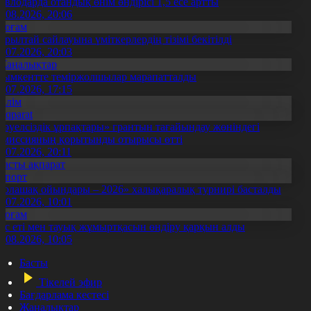
авлодарда отандық өнім өндірісі 1,5 есе артты
5.08.2026, 20:06
Қоғам
ұрылтай сайлауына үміткерлердің тізімі бекітілді
3.07.2026, 20:03
Жаңалықтар
ымкентте теміржолшылар марапатталды
1.07.2026, 17:15
Білім
Aqparat
Тәуелсіздік ұрпақтары» грантын тағайындау жөніндегі
омиссияның қорытынды отырысы өтті
1.07.2026, 20:11
Басты ақпарат
Спорт
Болашақ ойындары – 2026» халықаралық турнирі басталды
0.07.2026, 10:01
Қоғам
ұс еті мен тауық жұмыртқасын өндіру қарқын алды
7.08.2026, 10:05
Басты
Тікелей эфир
Бағдарлама кестесі
Жаңалықтар