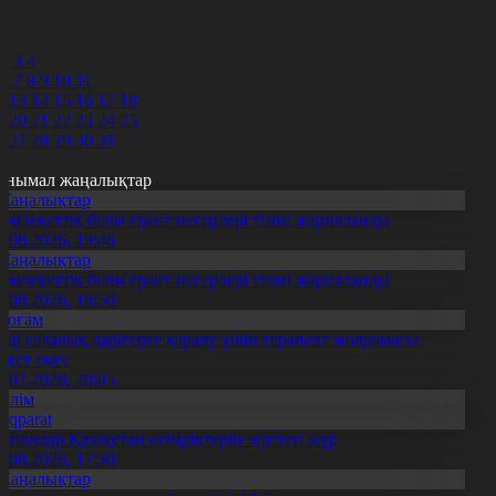
9
0
1
2
3
4
6
7
8
9
10
11
2
13
14
15
16
17
18
9
20
21
22
23
24
25
6
27
28
29
30
31
анымал жаңалықтар
Жаңалықтар
емлекеттік білім грант иегерлері тізімі жарияланды
7.08.2026, 19:46
Жаңалықтар
емлекеттік білім грант иегерлері тізімі жарияланды
7.08.2026, 16:50
Қоғам
нді салалық дәрігерге қаралу үшін терапевт жолдамасы
ажет емес
0.07.2026, 20:05
Білім
Aqparat
апондар Қазақстан өсімдіктерін зерттеп жүр
4.08.2026, 17:30
Жаңалықтар