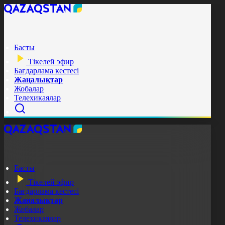
Басты
Тікелей эфир
Бағдарлама кестесі
Жаңалықтар
Жобалар
Телехикаялар
Басты
Тікелей эфир
Бағдарлама кестесі
Жаңалықтар
Жобалар
Телехикаялар