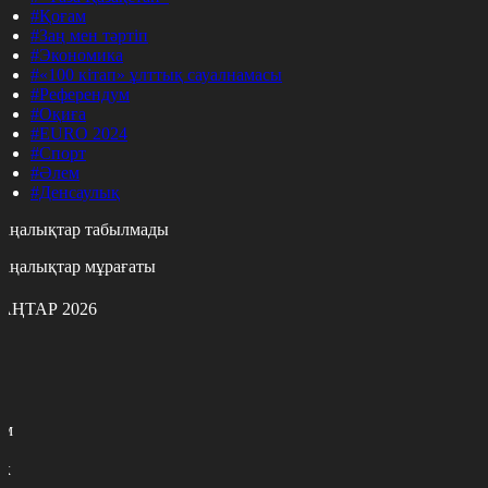
#Қоғам
#Заң мен тәртіп
#Экономика
#«100 кітап» ұлттық сауалнамасы
#Референдум
#Оқиға
#EURO 2024
#Спорт
#Әлем
#Денсаулық
аңалықтар табылмады
аңалықтар мұрағаты
АҢТАР 2026
с
с
р
с
м
н
к