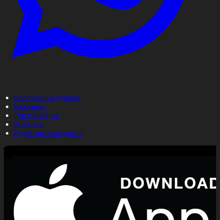
Корпорация туралы
Байланыс
Дистрибуция
Жарнама
Редакция стандарты