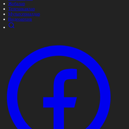
Жобалар
Телехикаялар
Мультсериалдар
Видеоархив