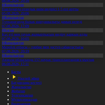
08.08.2026, 20:16
#Жаңалықтар
Павлодарда отандық өнім өндірісі 1,5 есе артты
05.08.2026, 20:06
#Жаңалықтар
Түпқарағанда балық шаруашылығы дамып келеді
07.08.2026, 17:09
#Қоғам
Құс еті мен тауық жұмыртқасын өндіру қарқын алды
07.08.2026, 10:05
#Жаңалықтар
Мерейлі отбасы – тәрбие мен дәстүр сабақтастығы
07.08.2026, 20:19
#Жаңалықтар
Ақмола облысында 157 науқас трансплантацияға мұқтаж
06.08.2026, 17:11
Басты
Тікелей эфир
Бағдарлама кестесі
Жаңалықтар
Жобалар
Телехикаялар
Мультсериалдар
Видеоархив