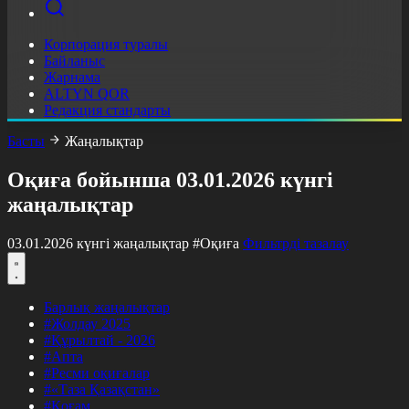
Корпорация туралы
Байланыс
Жарнама
ALTYN QOR
Редакция стандарты
Басты
Жаңалықтар
Оқиға бойынша 03.01.2026 күнгі
жаңалықтар
03.01.2026 күнгі жаңалықтар
#Оқиға
Фильтрді тазалау
Барлық жаңалықтар
#Жолдау 2025
#Құрылтай - 2026
#Апта
#Ресми оқиғалар
#«Таза Қазақстан»
#Қоғам