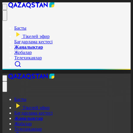
Басты
Тікелей эфир
Бағдарлама кестесі
Жаңалықтар
Жобалар
Телехикаялар
Басты
Тікелей эфир
Бағдарлама кестесі
Жаңалықтар
Жобалар
Телехикаялар