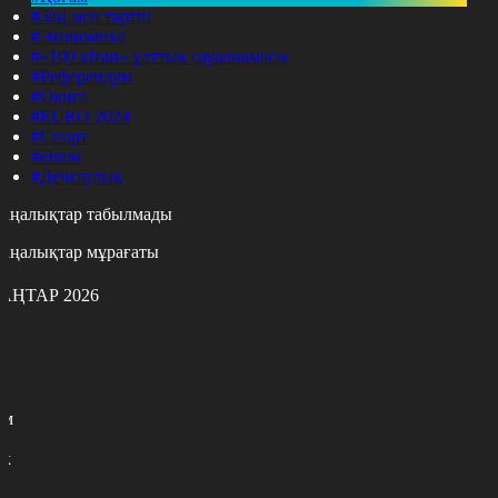
#Заң мен тәртіп
#Экономика
#«100 кітап» ұлттық сауалнамасы
#Референдум
#Оқиға
#EURO 2024
#Спорт
#Әлем
#Денсаулық
аңалықтар табылмады
аңалықтар мұрағаты
АҢТАР 2026
с
с
р
с
м
н
к
9