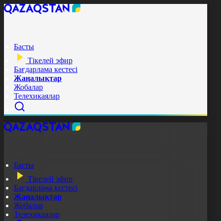
Басты
Тікелей эфир
Бағдарлама кестесі
Жаңалықтар
Жобалар
Телехикаялар
Басты
Тікелей эфир
Бағдарлама кестесі
Жаңалықтар
Жобалар
Телехикаялар