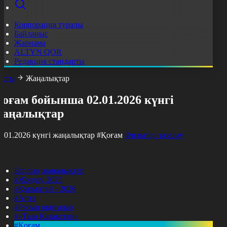
Корпорация туралы
Байланыс
Жарнама
ALTYN QOR
Редакция стандарты
асты
Жаңалықтар
оғам бойынша 02.01.2026 күнгі
жаңалықтар
2.01.2026 күнгі жаңалықтар
#Қоғам
Фильтрді тазалау
Барлық жаңалықтар
#Жолдау 2025
#Құрылтай - 2026
#Апта
#Ресми оқиғалар
#«Таза Қазақстан»
#Қоғам