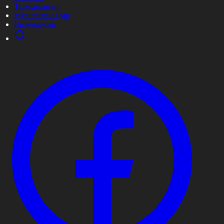
Телехикаялар
Мультсериалдар
Видеоархив