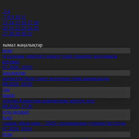
0
1
2
3
4
6
7
8
9
10
11
2
13
14
15
16
17
18
9
20
21
22
23
24
25
6
27
28
29
30
31
анымал жаңалықтар
Қоғам
нді салалық дәрігерге қаралу үшін терапевт жолдамасы
ажет емес
0.07.2026, 20:05
Жаңалықтар
емлекеттік білім грант иегерлері тізімі жарияланды
7.08.2026, 16:50
Білім
Aqparat
апондар Қазақстан өсімдіктерін зерттеп жүр
4.08.2026, 17:30
Басты ақпарат
Спорт
Болашақ ойындары – 2026» халықаралық турнирі басталды
0.07.2026, 10:01
Қоғам