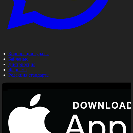
Корпорация туралы
Байланыс
Дистрибуция
Жарнама
Редакция стандарты