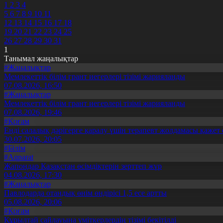
1
2
3
4
5
6
7
8
9
10
11
12
13
14
15
16
17
18
19
20
21
22
23
24
25
26
27
28
29
30
31
1
Танымал жаңалықтар
#Жаңалықтар
Мемлекеттік білім грант иегерлері тізімі жарияланды
07.08.2026, 16:50
#Жаңалықтар
Мемлекеттік білім грант иегерлері тізімі жарияланды
07.08.2026, 19:46
#Қоғам
Енді салалық дәрігерге қаралу үшін терапевт жолдамасы қажет 
30.07.2026, 20:05
#Білім
#Aqparat
Жапондар Қазақстан өсімдіктерін зерттеп жүр
04.08.2026, 17:30
#Жаңалықтар
Павлодарда отандық өнім өндірісі 1,5 есе артты
05.08.2026, 20:06
#Қоғам
Құрылтай сайлауына үміткерлердің тізімі бекітілді