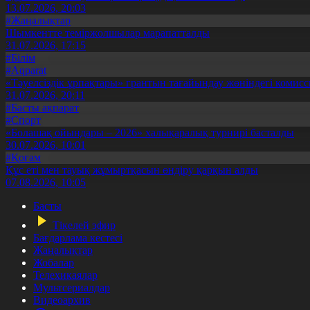
13.07.2026, 20:03
#Жаңалықтар
Шымкентте теміржолшылар марапатталды
31.07.2026, 17:15
#Білім
#Aqparat
«Тәуелсіздік ұрпақтары» грантын тағайындау жөніндегі коми
31.07.2026, 20:11
#Басты ақпарат
#Спорт
«Болашақ ойындары – 2026» халықаралық турнирі басталды
30.07.2026, 10:01
#Қоғам
Құс еті мен тауық жұмыртқасын өндіру қарқын алды
07.08.2026, 10:05
Басты
Тікелей эфир
Бағдарлама кестесі
Жаңалықтар
Жобалар
Телехикаялар
Мультсериалдар
Видеоархив