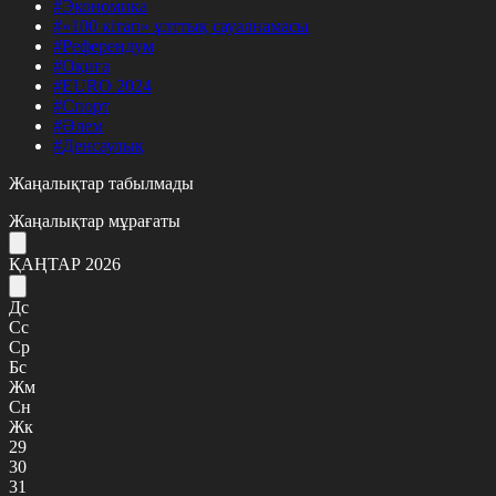
#Экономика
#«100 кітап» ұлттық сауалнамасы
#Референдум
#Оқиға
#EURO 2024
#Спорт
#Әлем
#Денсаулық
Жаңалықтар табылмады
Жаңалықтар мұрағаты
ҚАҢТАР 2026
Дс
Сс
Ср
Бс
Жм
Сн
Жк
29
30
31