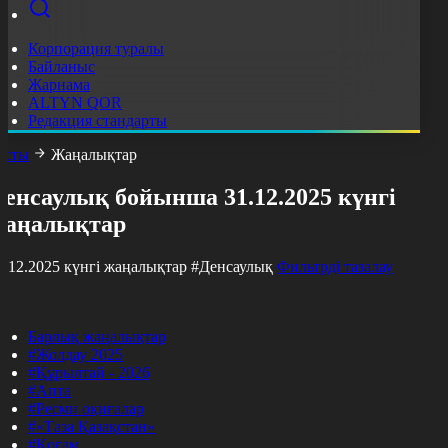
Корпорация туралы
Байланыс
Жарнама
ALTYN QOR
Редакция стандарты
асты
Жаңалықтар
енсаулық бойынша 31.12.2025 күнгі
жаңалықтар
1.12.2025 күнгі жаңалықтар
#Денсаулық
Фильтрді тазалау
Барлық жаңалықтар
#Жолдау 2025
#Құрылтай - 2026
#Апта
#Ресми оқиғалар
#«Таза Қазақстан»
#Қоғам