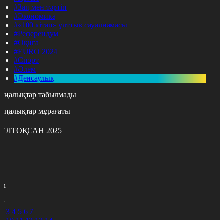
#Заң мен тәртіп
#Экономика
#«100 кітап» ұлттық сауалнамасы
#Референдум
#Оқиға
#EURO 2024
#Спорт
#Әлем
#Денсаулық
аңалықтар табылмады
аңалықтар мұрағаты
ЕЛТОҚСАН 2025
с
с
р
с
м
н
к
2
3
4
5
6
7