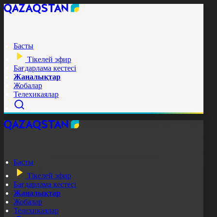
Басты
Тікелей эфир
Бағдарлама кестесі
Жаңалықтар
Жобалар
Телехикаялар
Басты
Тікелей эфир
Бағдарлама кестесі
Жаңалықтар
Жобалар
Телехикаялар