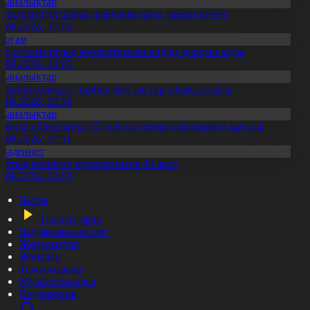
Жаңалықтар
үпқарағанда балық шаруашылығы дамып келеді
7.08.2026, 17:09
Қоғам
ұс еті мен тауық жұмыртқасын өндіру қарқын алды
7.08.2026, 10:05
Жаңалықтар
ерейлі отбасы – тәрбие мен дәстүр сабақтастығы
7.08.2026, 20:19
Жаңалықтар
қмола облысында 157 науқас трансплантацияға мұқтаж
6.08.2026, 17:11
Мәдениет
лттық архивтің құрылғанына 20 жыл
5.08.2026, 20:03
Басты
Тікелей эфир
Бағдарлама кестесі
Жаңалықтар
Жобалар
Телехикаялар
Мультсериалдар
Видеоархив