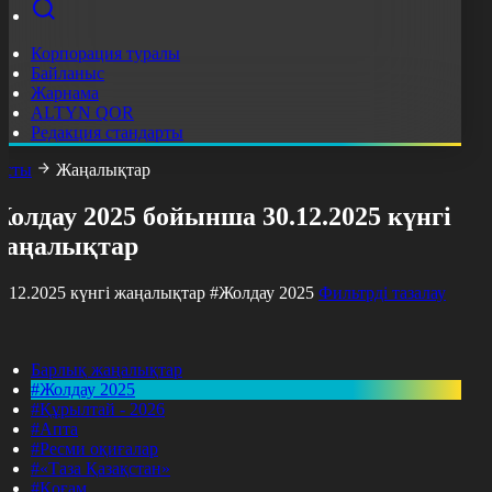
Корпорация туралы
Байланыс
Жарнама
ALTYN QOR
Редакция стандарты
асты
Жаңалықтар
олдау 2025 бойынша 30.12.2025 күнгі
жаңалықтар
0.12.2025 күнгі жаңалықтар
#Жолдау 2025
Фильтрді тазалау
Барлық жаңалықтар
#Жолдау 2025
#Құрылтай - 2026
#Апта
#Ресми оқиғалар
#«Таза Қазақстан»
#Қоғам