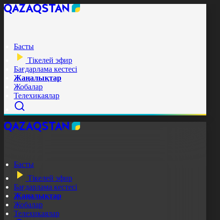
Басты
Тікелей эфир
Бағдарлама кестесі
Жаңалықтар
Жобалар
Телехикаялар
Басты
Тікелей эфир
Бағдарлама кестесі
Жаңалықтар
Жобалар
Телехикаялар