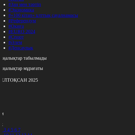
#Заң мен тәртіп
#Экономика
#«100 кітап» ұлттық сауалнамасы
#Референдум
#Оқиға
#EURO 2024
#Спорт
#Әлем
#Денсаулық
аңалықтар табылмады
аңалықтар мұрағаты
ЕЛТОҚСАН 2025
с
с
р
с
м
н
к
2
3
4
5
6
7