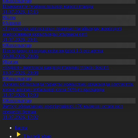
#Жаңалықтар
Шымкентте теміржолшылар марапатталды
31.07.2026, 17:15
#Білім
#Aqparat
«Тәуелсіздік ұрпақтары» грантын тағайындау жөніндегі
комиссияның қорытынды отырысы өтті
31.07.2026, 20:11
#Жаңалықтар
Павлодарда отандық өнім өндірісі 1,5 есе артты
05.08.2026, 20:06
#Қоғам
«Әділет» партиясы кандидаттардың тізімін бекітті
10.07.2026, 20:08
#Жаңалықтар
Ақмола облысында тұрақты жұмыстың арқасында әлеуметтік
көмек алатын отбасылар саны 50%-ға қысқарды
31.07.2026, 17:03
#Жаңалықтар
Жетісу облысының жүргізушілері 170 мыңнан астам жол
ережесін бұзған
31.07.2026, 17:02
Басты
Тікелей эфир