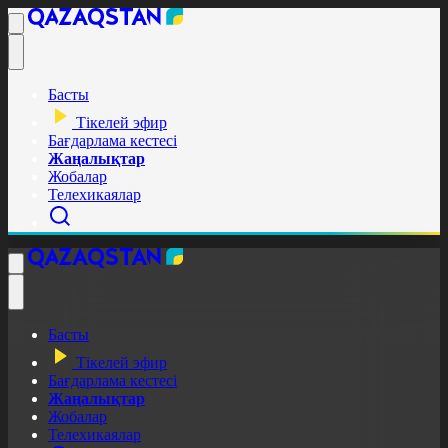
Басты
Тікелей эфир
Бағдарлама кестесі
Жаңалықтар
Жобалар
Телехикаялар
Басты
Тікелей эфир
Бағдарлама кестесі
Жаңалықтар
Жобалар
Телехикаялар