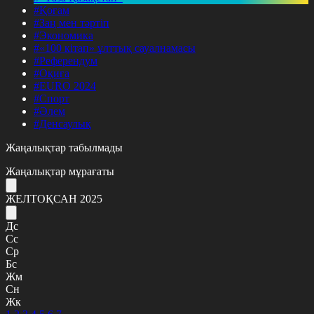
#Қоғам
#Заң мен тәртіп
#Экономика
#«100 кітап» ұлттық сауалнамасы
#Референдум
#Оқиға
#EURO 2024
#Спорт
#Әлем
#Денсаулық
Жаңалықтар табылмады
Жаңалықтар мұрағаты
ЖЕЛТОҚСАН 2025
Дс
Сс
Ср
Бс
Жм
Сн
Жк