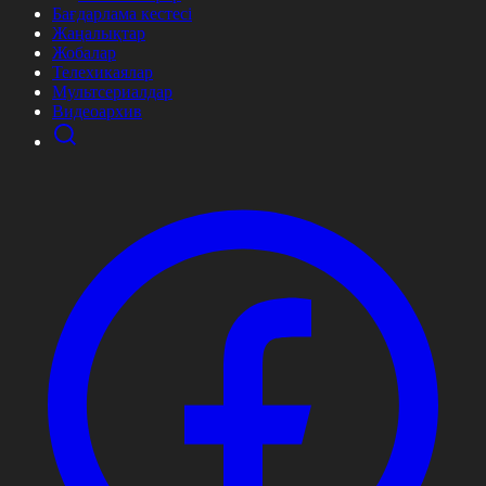
Бағдарлама кестесі
Жаңалықтар
Жобалар
Телехикаялар
Мультсериалдар
Видеоархив