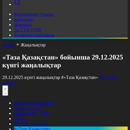
Корпорация туралы
Байланыс
Жарнама
ALTYN QOR
Редакция стандарты
Басты
Жаңалықтар
«Таза Қазақстан» бойынша 29.12.2025
күнгі жаңалықтар
29.12.2025 күнгі жаңалықтар
#«Таза Қазақстан»
Фильтрді
тазалау
Барлық жаңалықтар
#Жолдау 2025
#Құрылтай - 2026
#Апта
#Ресми оқиғалар
#«Таза Қазақстан»