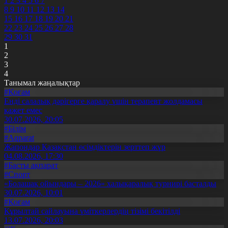
1
2
3
4
5
6
7
8
9
10
11
12
13
14
15
16
17
18
19
20
21
22
23
24
25
26
27
28
29
30
31
1
2
3
4
Танымал жаңалықтар
#Қоғам
Енді салалық дәрігерге қаралу үшін терапевт жолдамасы
қажет емес
30.07.2026, 20:05
#Білім
#Aqparat
Жапондар Қазақстан өсімдіктерін зерттеп жүр
04.08.2026, 17:30
#Басты ақпарат
#Спорт
«Болашақ ойындары – 2026» халықаралық турнирі басталды
30.07.2026, 10:01
#Қоғам
Құрылтай сайлауына үміткерлердің тізімі бекітілді
13.07.2026, 20:03