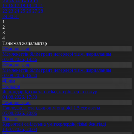
8
9
10
11
12
13
14
15
16
17
18
19
20
21
22
23
24
25
26
27
28
29
30
31
1
2
3
4
Танымал жаңалықтар
#Жаңалықтар
Мемлекеттік білім грант иегерлері тізімі жарияланды
07.08.2026, 19:46
#Жаңалықтар
Мемлекеттік білім грант иегерлері тізімі жарияланды
07.08.2026, 16:50
#Білім
#Aqparat
Жапондар Қазақстан өсімдіктерін зерттеп жүр
04.08.2026, 17:30
#Жаңалықтар
Павлодарда отандық өнім өндірісі 1,5 есе артты
05.08.2026, 20:06
#Қоғам
Құрылтай сайлауына үміткерлердің тізімі бекітілді
13.07.2026, 20:03