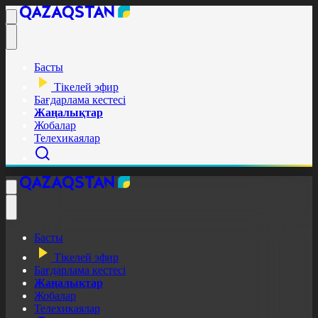
Басты
Тікелей эфир
Бағдарлама кестесі
Жаңалықтар
Жобалар
Телехикаялар
Басты
Тікелей эфир
Бағдарлама кестесі
Жаңалықтар
Жобалар
Телехикаялар