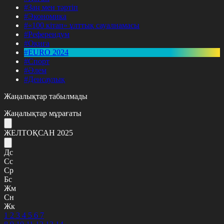
#Заң мен тәртіп
#Экономика
#«100 кітап» ұлттық сауалнамасы
#Референдум
#Оқиға
#EURO 2024
#Спорт
#Әлем
#Денсаулық
Жаңалықтар табылмады
Жаңалықтар мұрағаты
ЖЕЛТОҚСАН 2025
Дс
Сс
Ср
Бс
Жм
Сн
Жк
1
2
3
4
5
6
7