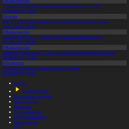
#Жаңалықтар
Түпқарағанда балық шаруашылығы дамып келеді
07.08.2026, 17:09
#Қоғам
Құс еті мен тауық жұмыртқасын өндіру қарқын алды
07.08.2026, 10:05
#Жаңалықтар
Мерейлі отбасы – тәрбие мен дәстүр сабақтастығы
07.08.2026, 20:19
#Жаңалықтар
Ақмола облысында 157 науқас трансплантацияға мұқтаж
06.08.2026, 17:11
#Мәдениет
Ұлттық архивтің құрылғанына 20 жыл
05.08.2026, 20:03
Басты
Тікелей эфир
Бағдарлама кестесі
Жаңалықтар
Жобалар
Телехикаялар
Мультсериалдар
Видеоархив