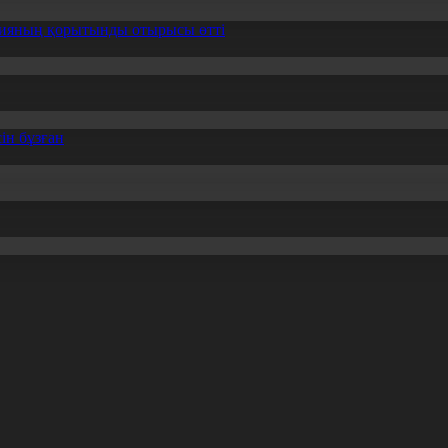
ссияның қорытынды отырысы өтті
ін бұзған