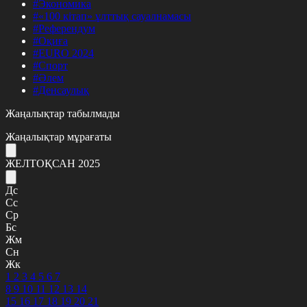
#Экономика
#«100 кітап» ұлттық сауалнамасы
#Референдум
#Оқиға
#EURO 2024
#Спорт
#Әлем
#Денсаулық
Жаңалықтар табылмады
Жаңалықтар мұрағаты
ЖЕЛТОҚСАН 2025
Дс
Сс
Ср
Бс
Жм
Сн
Жк
1
2
3
4
5
6
7
8
9
10
11
12
13
14
15
16
17
18
19
20
21