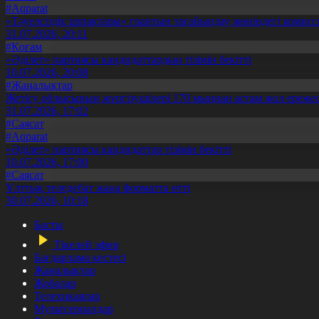
#Aqparat
«Тәуелсіздік ұрпақтары» грантын тағайындау жөніндегі коми
31.07.2026, 20:11
#Қоғам
«Әділет» партиясы кандидаттардың тізімін бекітті
10.07.2026, 20:08
#Жаңалықтар
Жетісу облысының жүргізушілері 170 мыңнан астам жол ережес
31.07.2026, 17:02
#Саясат
#Aqparat
«Әділет» партиясы кандидаттар тізімін бекітті
10.07.2026, 17:00
#Саясат
Ұлттық теледебат жаңа форматта өтті
30.07.2026, 10:18
Басты
Тікелей эфир
Бағдарлама кестесі
Жаңалықтар
Жобалар
Телехикаялар
Мультсериалдар