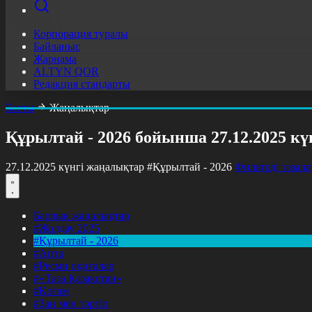
Корпорация туралы
Байланыс
Жарнама
ALTYN QOR
Редакция стандарты
Басты
Жаңалықтар
Құрылтай - 2026 бойынша 27.12.2025 к
27.12.2025 күнгі жаңалықтар
#Құрылтай - 2026
Фильтрді тазала
Барлық жаңалықтар
#Жолдау 2025
#Құрылтай - 2026
#Апта
#Ресми оқиғалар
#«Таза Қазақстан»
#Қоғам
#Заң мен тәртіп