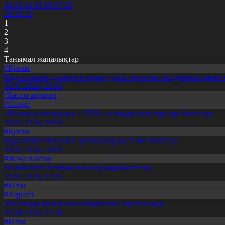
22
23
24
25
26
27
28
29
30
31
1
2
3
4
Танымал жаңалықтар
#Қоғам
Енді салалық дәрігерге қаралу үшін терапевт жолдамасы қажет 
30.07.2026, 20:05
#Басты ақпарат
#Спорт
«Болашақ ойындары – 2026» халықаралық турнирі басталды
30.07.2026, 10:01
#Қоғам
Құрылтай сайлауына үміткерлердің тізімі бекітілді
13.07.2026, 20:03
#Жаңалықтар
Шымкентте теміржолшылар марапатталды
31.07.2026, 17:15
#Білім
#Aqparat
Жапондар Қазақстан өсімдіктерін зерттеп жүр
04.08.2026, 17:30
#Білім