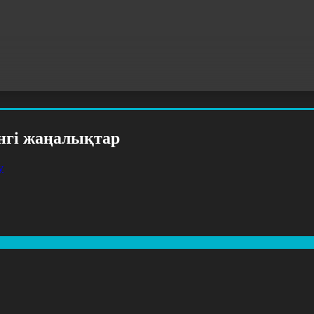
үнгі жаңалықтар
у