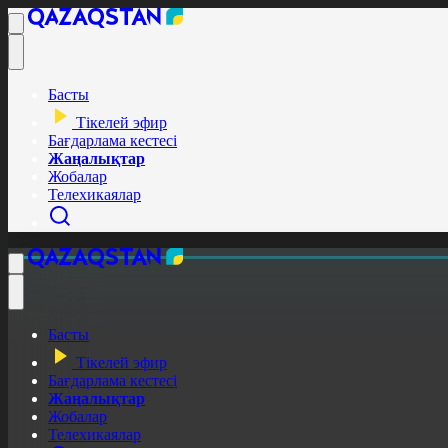
Басты
Тікелей эфир
Бағдарлама кестесі
Жаңалықтар
Жобалар
Телехикаялар
Басты
Тікелей эфир
Бағдарлама кестесі
Жаңалықтар
Жобалар
Телехикаялар