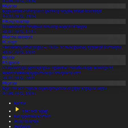
05.08.2026, 20:06
#Қоғам
Құрылтай сайлауына үміткерлердің тізімі бекітілді
13.07.2026, 20:03
#Жаңалықтар
Шымкентте теміржолшылар марапатталды
31.07.2026, 17:15
#Басты ақпарат
#Спорт
«Болашақ ойындары – 2026» халықаралық турнирі басталды
30.07.2026, 10:01
#Білім
#Aqparat
«Тәуелсіздік ұрпақтары» грантын тағайындау жөніндегі
комиссияның қорытынды отырысы өтті
31.07.2026, 20:11
#Қоғам
Құс еті мен тауық жұмыртқасын өндіру қарқын алды
07.08.2026, 10:05
Басты
Тікелей эфир
Бағдарлама кестесі
Жаңалықтар
Жобалар