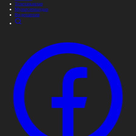
Телехикаялар
Мультсериалдар
Видеоархив