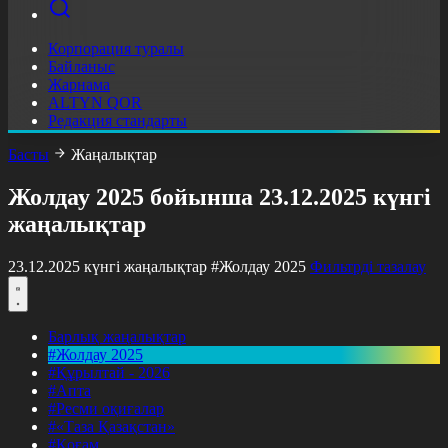
Корпорация туралы
Байланыс
Жарнама
ALTYN QOR
Редакция стандарты
Басты
Жаңалықтар
Жолдау 2025 бойынша 23.12.2025 күнгі
жаңалықтар
23.12.2025 күнгі жаңалықтар
#Жолдау 2025
Фильтрді тазалау
Барлық жаңалықтар
#Жолдау 2025
#Құрылтай - 2026
#Апта
#Ресми оқиғалар
#«Таза Қазақстан»
#Қоғам