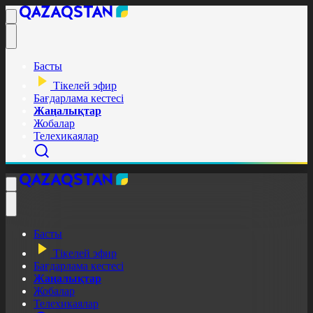
Басты
Тікелей эфир
Бағдарлама кестесі
Жаңалықтар
Жобалар
Телехикаялар
Басты
Тікелей эфир
Бағдарлама кестесі
Жаңалықтар
Жобалар
Телехикаялар