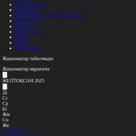
#Заң мен тәртіп
#Экономика
#«100 кітап» ұлттық сауалнамасы
#Референдум
#Оқиға
#EURO 2024
#Спорт
#Әлем
#Денсаулық
Жаңалықтар табылмады
Жаңалықтар мұрағаты
ЖЕЛТОҚСАН 2025
Дс
Сс
Ср
Бс
Жм
Сн
Жк
1
2
3
4
5
6
7