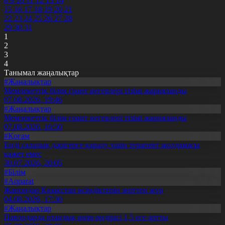
8
9
10
11
12
13
14
15
16
17
18
19
20
21
22
23
24
25
26
27
28
29
30
31
1
2
3
4
Танымал жаңалықтар
#Жаңалықтар
Мемлекеттік білім грант иегерлері тізімі жарияланды
07.08.2026, 19:46
#Жаңалықтар
Мемлекеттік білім грант иегерлері тізімі жарияланды
07.08.2026, 16:50
#Қоғам
Енді салалық дәрігерге қаралу үшін терапевт жолдамасы
қажет емес
30.07.2026, 20:05
#Білім
#Aqparat
Жапондар Қазақстан өсімдіктерін зерттеп жүр
04.08.2026, 17:30
#Жаңалықтар
Павлодарда отандық өнім өндірісі 1,5 есе артты