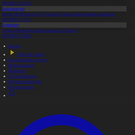
7.08.2026, 20:19
Жаңалықтар
қмола облысында 157 науқас трансплантацияға мұқтаж
6.08.2026, 17:11
Мәдениет
лттық архивтің құрылғанына 20 жыл
5.08.2026, 20:03
Басты
Тікелей эфир
Бағдарлама кестесі
Жаңалықтар
Жобалар
Телехикаялар
Мультсериалдар
Видеоархив