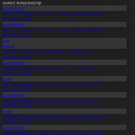
анымал жаңалықтар
Жаңалықтар
емлекеттік білім грант иегерлері тізімі жарияланды
7.08.2026, 19:46
Жаңалықтар
емлекеттік білім грант иегерлері тізімі жарияланды
7.08.2026, 16:50
Білім
Aqparat
апондар Қазақстан өсімдіктерін зерттеп жүр
4.08.2026, 17:30
Жаңалықтар
авлодарда отандық өнім өндірісі 1,5 есе артты
5.08.2026, 20:06
Қоғам
ұрылтай сайлауына үміткерлердің тізімі бекітілді
3.07.2026, 20:03
Жаңалықтар
үпқарағанда балық шаруашылығы дамып келеді
7.08.2026, 17:09
Қоғам
ұс еті мен тауық жұмыртқасын өндіру қарқын алды
7.08.2026, 10:05
Жаңалықтар
ерейлі отбасы – тәрбие мен дәстүр сабақтастығы