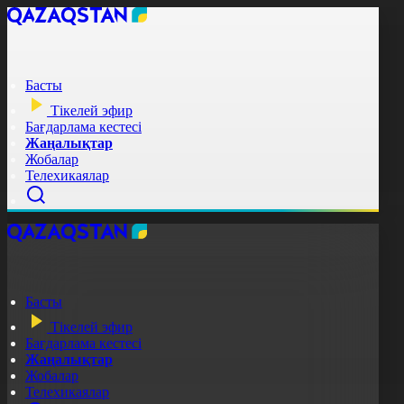
Басты
Тікелей эфир
Бағдарлама кестесі
Жаңалықтар
Жобалар
Телехикаялар
Басты
Тікелей эфир
Бағдарлама кестесі
Жаңалықтар
Жобалар
Телехикаялар