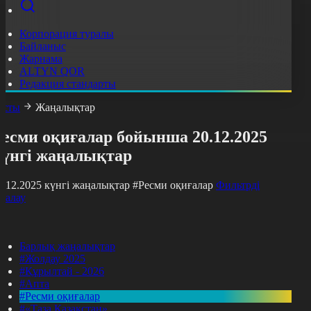
Корпорация туралы
Байланыс
Жарнама
ALTYN QOR
Редакция стандарты
асты
Жаңалықтар
Ресми оқиғалар бойынша 20.12.2025
күнгі жаңалықтар
0.12.2025 күнгі жаңалықтар
#Ресми оқиғалар
Фильтрді
азалау
Барлық жаңалықтар
#Жолдау 2025
#Құрылтай - 2026
#Апта
#Ресми оқиғалар
#«Таза Қазақстан»