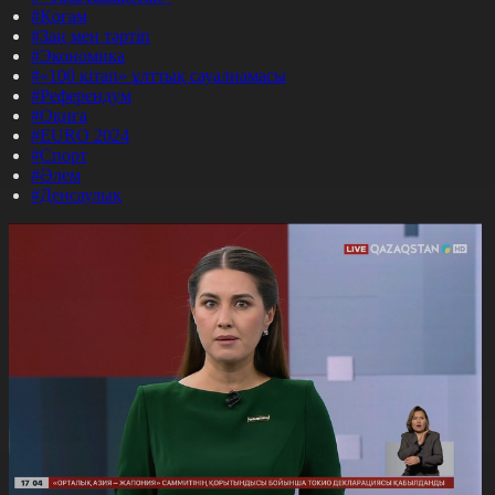
#Қоғам
#Заң мен тәртіп
#Экономика
#«100 кітап» ұлттық сауалнамасы
#Референдум
#Оқиға
#EURO 2024
#Спорт
#Әлем
#Денсаулық