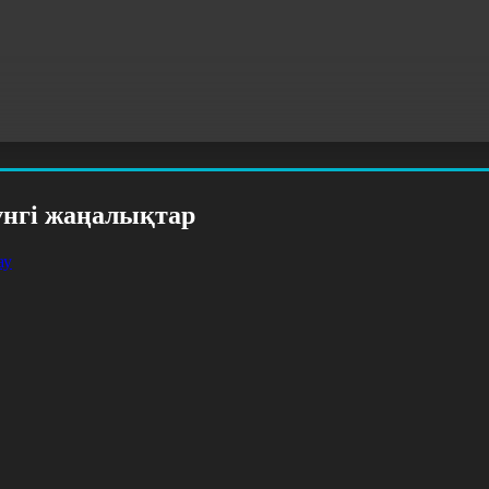
үнгі жаңалықтар
ау