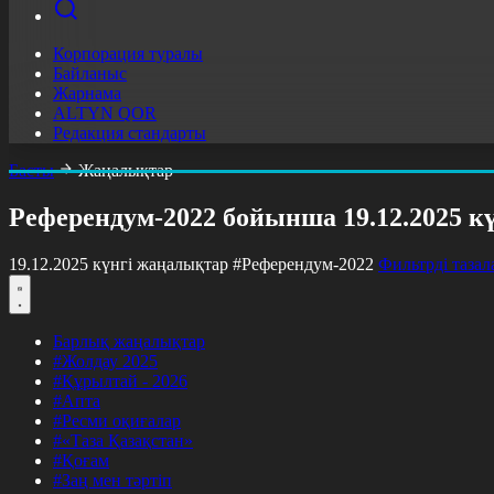
Корпорация туралы
Байланыс
Жарнама
ALTYN QOR
Редакция стандарты
Басты
Жаңалықтар
Референдум-2022 бойынша 19.12.2025 к
19.12.2025 күнгі жаңалықтар
#Референдум-2022
Фильтрді тазал
Барлық жаңалықтар
#Жолдау 2025
#Құрылтай - 2026
#Апта
#Ресми оқиғалар
#«Таза Қазақстан»
#Қоғам
#Заң мен тәртіп