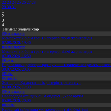
22
23
24
25
26
27
28
29
30
31
1
2
3
4
Танымал жаңалықтар
#Жаңалықтар
Мемлекеттік білім грант иегерлері тізімі жарияланды
07.08.2026, 19:46
#Жаңалықтар
Мемлекеттік білім грант иегерлері тізімі жарияланды
07.08.2026, 16:50
#Қоғам
Енді салалық дәрігерге қаралу үшін терапевт жолдамасы қажет 
30.07.2026, 20:05
#Білім
#Aqparat
Жапондар Қазақстан өсімдіктерін зерттеп жүр
04.08.2026, 17:30
#Жаңалықтар
Павлодарда отандық өнім өндірісі 1,5 есе артты
05.08.2026, 20:06
#Қоғам
Құрылтай сайлауына үміткерлердің тізімі бекітілді