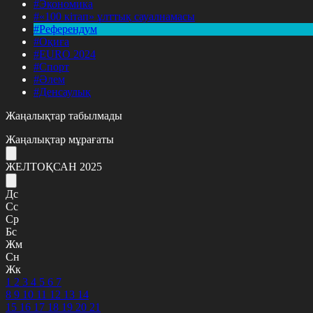
#Экономика
#«100 кітап» ұлттық сауалнамасы
#Референдум
#Оқиға
#EURO 2024
#Спорт
#Әлем
#Денсаулық
Жаңалықтар табылмады
Жаңалықтар мұрағаты
ЖЕЛТОҚСАН 2025
Дс
Сс
Ср
Бс
Жм
Сн
Жк
1
2
3
4
5
6
7
8
9
10
11
12
13
14
15
16
17
18
19
20
21