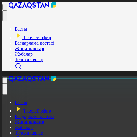
Басты
Тікелей эфир
Бағдарлама кестесі
Жаңалықтар
Жобалар
Телехикаялар
Басты
Тікелей эфир
Бағдарлама кестесі
Жаңалықтар
Жобалар
Телехикаялар