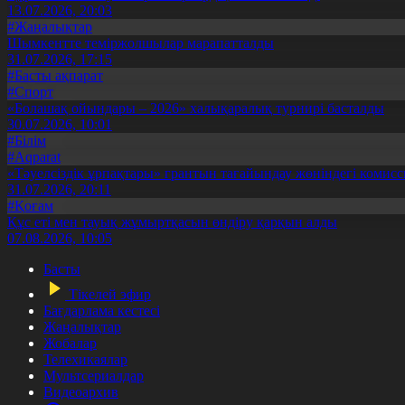
13.07.2026, 20:03
#Жаңалықтар
Шымкентте теміржолшылар марапатталды
31.07.2026, 17:15
#Басты ақпарат
#Спорт
«Болашақ ойындары – 2026» халықаралық турнирі басталды
30.07.2026, 10:01
#Білім
#Aqparat
«Тәуелсіздік ұрпақтары» грантын тағайындау жөніндегі коми
31.07.2026, 20:11
#Қоғам
Құс еті мен тауық жұмыртқасын өндіру қарқын алды
07.08.2026, 10:05
Басты
Тікелей эфир
Бағдарлама кестесі
Жаңалықтар
Жобалар
Телехикаялар
Мультсериалдар
Видеоархив