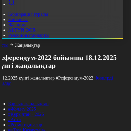
Корпорация туралы
Байланыс
Жарнама
ALTYN QOR
Редакция стандарты
асты
Жаңалықтар
Референдум-2022 бойынша 18.12.2025
күнгі жаңалықтар
8.12.2025 күнгі жаңалықтар
#Референдум-2022
Фильтрді
азалау
Барлық жаңалықтар
#Жолдау 2025
#Құрылтай - 2026
#Апта
#Ресми оқиғалар
#«Таза Қазақстан»