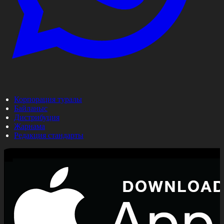
Корпорация туралы
Байланыс
Дистрибуция
Жарнама
Редакция стандарты