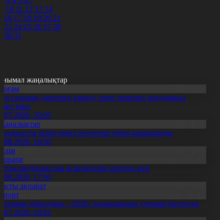
2
3
4
5
6
7
9
10
11
12
13
14
5
16
17
18
19
20
21
2
23
24
25
26
27
28
9
30
31
анымал жаңалықтар
Қоғам
нді салалық дәрігерге қаралу үшін терапевт жолдамасы
ажет емес
0.07.2026, 20:05
Жаңалықтар
емлекеттік білім грант иегерлері тізімі жарияланды
7.08.2026, 16:50
Білім
Aqparat
апондар Қазақстан өсімдіктерін зерттеп жүр
4.08.2026, 17:30
Басты ақпарат
Спорт
Болашақ ойындары – 2026» халықаралық турнирі басталды
0.07.2026, 10:01