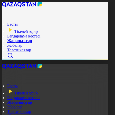
Басты
Тікелей эфир
Бағдарлама кестесі
Жаңалықтар
Жобалар
Телехикаялар
Басты
Тікелей эфир
Бағдарлама кестесі
Жаңалықтар
Жобалар
Телехикаялар