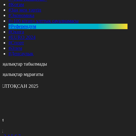
#Қоғам
#Заң мен тәртіп
#Экономика
#«100 кітап» ұлттық сауалнамасы
#Референдум
#Оқиға
#EURO 2024
#Спорт
#Әлем
#Денсаулық
аңалықтар табылмады
аңалықтар мұрағаты
ЕЛТОҚСАН 2025
с
с
р
с
м
н
к