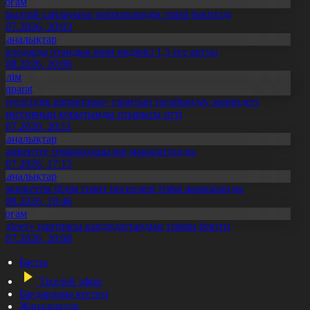
Қоғам
ұрылтай сайлауына үміткерлердің тізімі бекітілді
3.07.2026, 20:03
Жаңалықтар
авлодарда отандық өнім өндірісі 1,5 есе артты
5.08.2026, 20:06
Білім
Aqparat
Тәуелсіздік ұрпақтары» грантын тағайындау жөніндегі
омиссияның қорытынды отырысы өтті
1.07.2026, 20:11
Жаңалықтар
ымкентте теміржолшылар марапатталды
1.07.2026, 17:15
Жаңалықтар
емлекеттік білім грант иегерлері тізімі жарияланды
7.08.2026, 19:46
Қоғам
Әділет» партиясы кандидаттардың тізімін бекітті
0.07.2026, 20:08
Басты
Тікелей эфир
Бағдарлама кестесі
Жаңалықтар