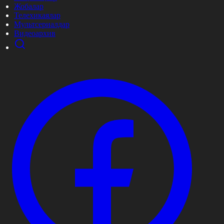
Жобалар
Телехикаялар
Мультсериалдар
Видеоархив