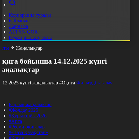
Корпорация туралы
Байланыс
Жарнама
ALTYN QOR
Редакция стандарты
асты
Жаңалықтар
қиға бойынша 14.12.2025 күнгі
жаңалықтар
4.12.2025 күнгі жаңалықтар
#Оқиға
Фильтрді тазалау
Барлық жаңалықтар
#Жолдау 2025
#Құрылтай - 2026
#Апта
#Ресми оқиғалар
#«Таза Қазақстан»
#Қоғам