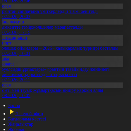
5.08.2026, 20:06
Қоғам
ұрылтай сайлауына үміткерлердің тізімі бекітілді
3.07.2026, 20:03
Жаңалықтар
ымкентте теміржолшылар марапатталды
1.07.2026, 17:15
Басты ақпарат
Спорт
Болашақ ойындары – 2026» халықаралық турнирі басталды
0.07.2026, 10:01
Білім
Aqparat
Тәуелсіздік ұрпақтары» грантын тағайындау жөніндегі
омиссияның қорытынды отырысы өтті
1.07.2026, 20:11
Қоғам
ұс еті мен тауық жұмыртқасын өндіру қарқын алды
7.08.2026, 10:05
Басты
Тікелей эфир
Бағдарлама кестесі
Жаңалықтар
Жобалар