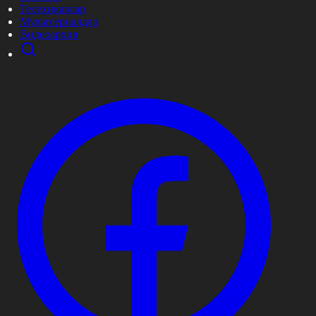
Телехикаялар
Мультсериалдар
Видеоархив