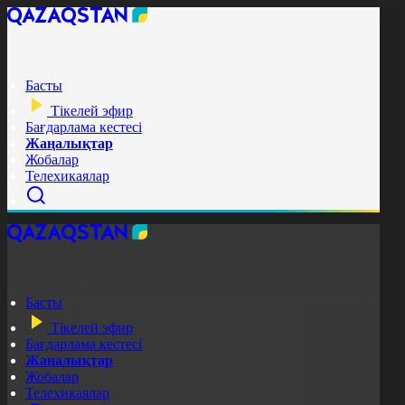
Басты
Тікелей эфир
Бағдарлама кестесі
Жаңалықтар
Жобалар
Телехикаялар
Басты
Тікелей эфир
Бағдарлама кестесі
Жаңалықтар
Жобалар
Телехикаялар