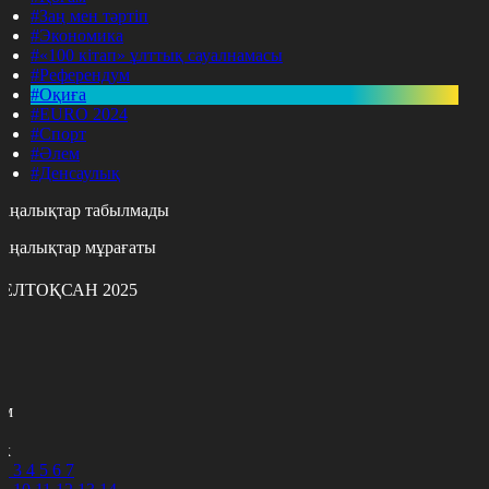
#Заң мен тәртіп
#Экономика
#«100 кітап» ұлттық сауалнамасы
#Референдум
#Оқиға
#EURO 2024
#Спорт
#Әлем
#Денсаулық
аңалықтар табылмады
аңалықтар мұрағаты
ЕЛТОҚСАН 2025
с
с
р
с
м
н
к
2
3
4
5
6
7