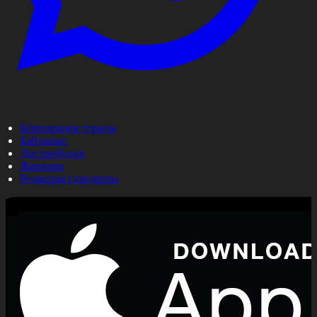
Корпорация туралы
Байланыс
Дистрибуция
Жарнама
Редакция стандарты