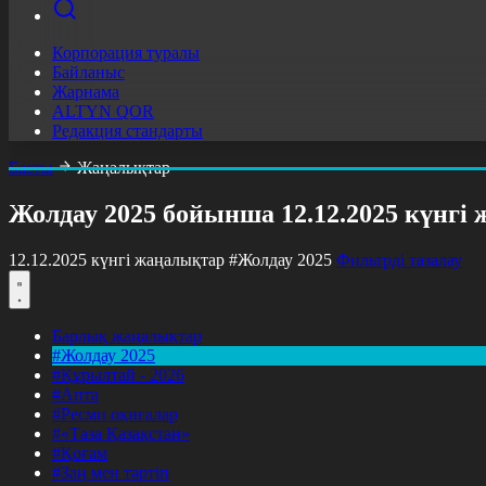
Корпорация туралы
Байланыс
Жарнама
ALTYN QOR
Редакция стандарты
Басты
Жаңалықтар
Жолдау 2025 бойынша 12.12.2025 күнгі
12.12.2025 күнгі жаңалықтар
#Жолдау 2025
Фильтрді тазалау
Барлық жаңалықтар
#Жолдау 2025
#Құрылтай - 2026
#Апта
#Ресми оқиғалар
#«Таза Қазақстан»
#Қоғам
#Заң мен тәртіп