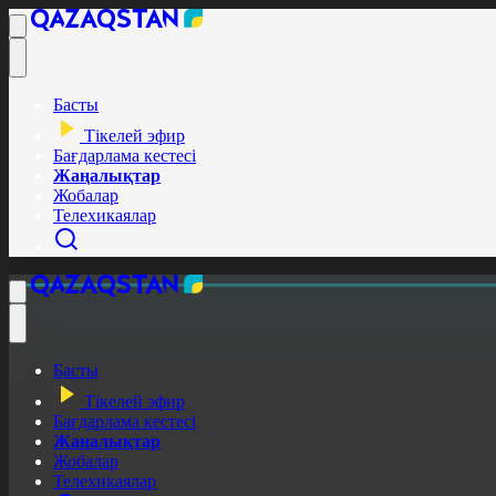
Басты
Тікелей эфир
Бағдарлама кестесі
Жаңалықтар
Жобалар
Телехикаялар
Басты
Тікелей эфир
Бағдарлама кестесі
Жаңалықтар
Жобалар
Телехикаялар