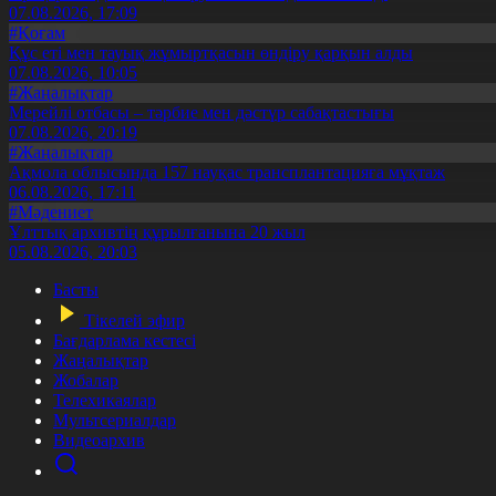
07.08.2026, 17:09
#Қоғам
Құс еті мен тауық жұмыртқасын өндіру қарқын алды
07.08.2026, 10:05
#Жаңалықтар
Мерейлі отбасы – тәрбие мен дәстүр сабақтастығы
07.08.2026, 20:19
#Жаңалықтар
Ақмола облысында 157 науқас трансплантацияға мұқтаж
06.08.2026, 17:11
#Мәдениет
Ұлттық архивтің құрылғанына 20 жыл
05.08.2026, 20:03
Басты
Тікелей эфир
Бағдарлама кестесі
Жаңалықтар
Жобалар
Телехикаялар
Мультсериалдар
Видеоархив