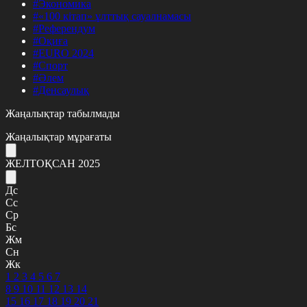
#Экономика
#«100 кітап» ұлттық сауалнамасы
#Референдум
#Оқиға
#EURO 2024
#Спорт
#Әлем
#Денсаулық
Жаңалықтар табылмады
Жаңалықтар мұрағаты
ЖЕЛТОҚСАН 2025
Дс
Сс
Ср
Бс
Жм
Сн
Жк
1
2
3
4
5
6
7
8
9
10
11
12
13
14
15
16
17
18
19
20
21