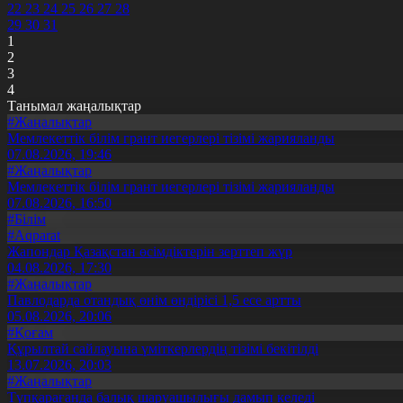
22
23
24
25
26
27
28
29
30
31
1
2
3
4
Танымал жаңалықтар
#Жаңалықтар
Мемлекеттік білім грант иегерлері тізімі жарияланды
07.08.2026, 19:46
#Жаңалықтар
Мемлекеттік білім грант иегерлері тізімі жарияланды
07.08.2026, 16:50
#Білім
#Aqparat
Жапондар Қазақстан өсімдіктерін зерттеп жүр
04.08.2026, 17:30
#Жаңалықтар
Павлодарда отандық өнім өндірісі 1,5 есе артты
05.08.2026, 20:06
#Қоғам
Құрылтай сайлауына үміткерлердің тізімі бекітілді
13.07.2026, 20:03
#Жаңалықтар
Түпқарағанда балық шаруашылығы дамып келеді