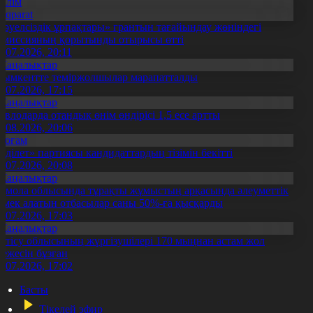
Білім
Aqparat
Тәуелсіздік ұрпақтары» грантын тағайындау жөніндегі
омиссияның қорытынды отырысы өтті
1.07.2026, 20:11
Жаңалықтар
ымкентте теміржолшылар марапатталды
1.07.2026, 17:15
Жаңалықтар
авлодарда отандық өнім өндірісі 1,5 есе артты
5.08.2026, 20:06
Қоғам
Әділет» партиясы кандидаттардың тізімін бекітті
0.07.2026, 20:08
Жаңалықтар
қмола облысында тұрақты жұмыстың арқасында әлеуметтік
өмек алатын отбасылар саны 50%-ға қысқарды
1.07.2026, 17:03
Жаңалықтар
етісу облысының жүргізушілері 170 мыңнан астам жол
режесін бұзған
1.07.2026, 17:02
Басты
Тікелей эфир