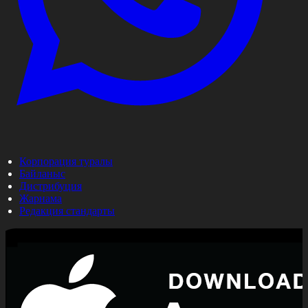
Корпорация туралы
Байланыс
Дистрибуция
Жарнама
Редакция стандарты