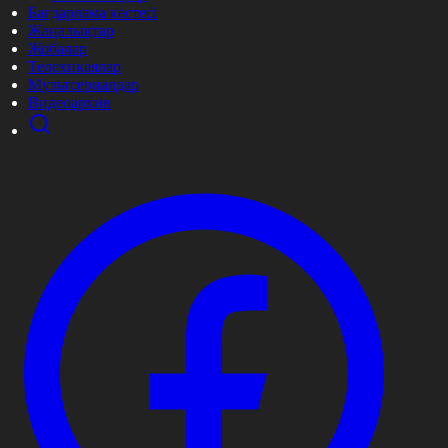
Бағдарлама кестесі
Жаңалықтар
Жобалар
Телехикаялар
Мультсериалдар
Видеоархив