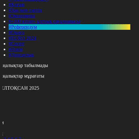
#Қоғам
#Заң мен тәртіп
#Экономика
#«100 кітап» ұлттық сауалнамасы
#Референдум
#Оқиға
#EURO 2024
#Спорт
#Әлем
#Денсаулық
аңалықтар табылмады
аңалықтар мұрағаты
ЕЛТОҚСАН 2025
с
с
р
с
м
н
к