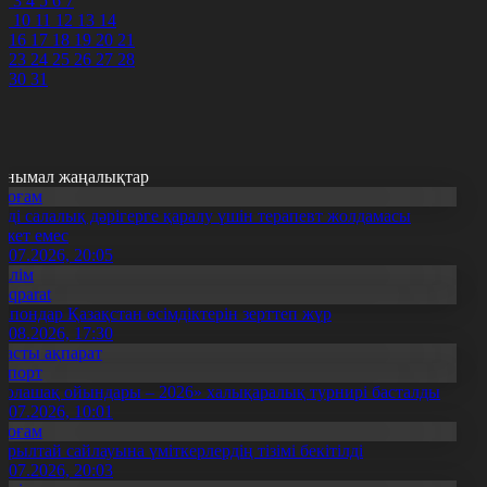
2
3
4
5
6
7
9
10
11
12
13
14
5
16
17
18
19
20
21
2
23
24
25
26
27
28
9
30
31
анымал жаңалықтар
Қоғам
нді салалық дәрігерге қаралу үшін терапевт жолдамасы
ажет емес
0.07.2026, 20:05
Білім
Aqparat
апондар Қазақстан өсімдіктерін зерттеп жүр
4.08.2026, 17:30
Басты ақпарат
Спорт
Болашақ ойындары – 2026» халықаралық турнирі басталды
0.07.2026, 10:01
Қоғам
ұрылтай сайлауына үміткерлердің тізімі бекітілді
3.07.2026, 20:03