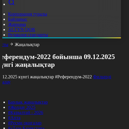
Корпорация туралы
Байланыс
Жарнама
ALTYN QOR
Редакция стандарты
асты
Жаңалықтар
Референдум-2022 бойынша 09.12.2025
күнгі жаңалықтар
9.12.2025 күнгі жаңалықтар
#Референдум-2022
Фильтрді
азалау
Барлық жаңалықтар
#Жолдау 2025
#Құрылтай - 2026
#Апта
#Ресми оқиғалар
#«Таза Қазақстан»