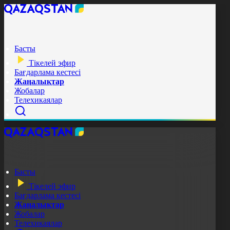
Басты
Тікелей эфир
Бағдарлама кестесі
Жаңалықтар
Жобалар
Телехикаялар
Басты
Тікелей эфир
Бағдарлама кестесі
Жаңалықтар
Жобалар
Телехикаялар