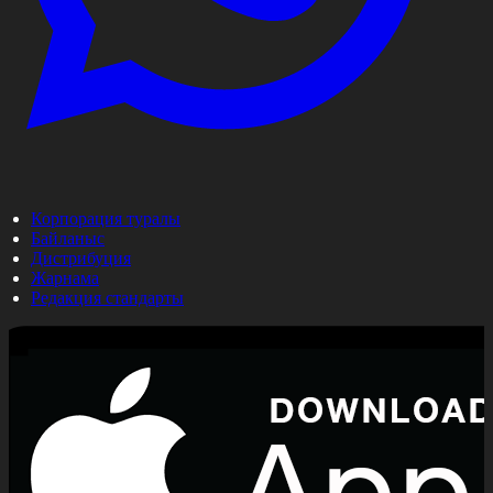
Корпорация туралы
Байланыс
Дистрибуция
Жарнама
Редакция стандарты