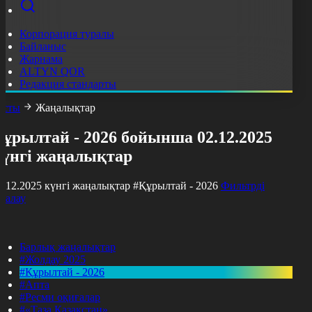
Корпорация туралы
Байланыс
Жарнама
ALTYN QOR
Редакция стандарты
асты
Жаңалықтар
ұрылтай - 2026 бойынша 02.12.2025
күнгі жаңалықтар
2.12.2025 күнгі жаңалықтар
#Құрылтай - 2026
Фильтрді
азалау
Барлық жаңалықтар
#Жолдау 2025
#Құрылтай - 2026
#Апта
#Ресми оқиғалар
#«Таза Қазақстан»