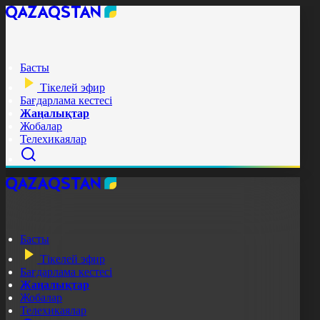
Басты
Тікелей эфир
Бағдарлама кестесі
Жаңалықтар
Жобалар
Телехикаялар
Басты
Тікелей эфир
Бағдарлама кестесі
Жаңалықтар
Жобалар
Телехикаялар