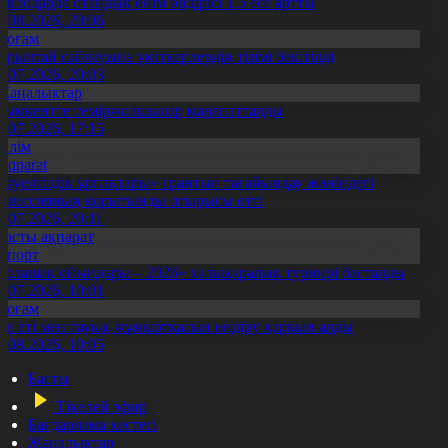
авлодарда отандық өнім өндірісі 1,5 есе артты
5.08.2026, 20:06
Қоғам
ұрылтай сайлауына үміткерлердің тізімі бекітілді
3.07.2026, 20:03
Жаңалықтар
ымкентте теміржолшылар марапатталды
1.07.2026, 17:15
Білім
Aqparat
Тәуелсіздік ұрпақтары» грантын тағайындау жөніндегі
омиссияның қорытынды отырысы өтті
1.07.2026, 20:11
Басты ақпарат
Спорт
Болашақ ойындары – 2026» халықаралық турнирі басталды
0.07.2026, 10:01
Қоғам
ұс еті мен тауық жұмыртқасын өндіру қарқын алды
7.08.2026, 10:05
Басты
Тікелей эфир
Бағдарлама кестесі
Жаңалықтар