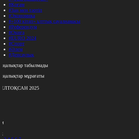
#Қоғам
#Заң мен тәртіп
#Экономика
#«100 кітап» ұлттық сауалнамасы
#Референдум
#Оқиға
#EURO 2024
#Спорт
#Әлем
#Денсаулық
аңалықтар табылмады
аңалықтар мұрағаты
ЕЛТОҚСАН 2025
с
с
р
с
м
н
к