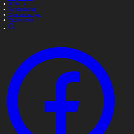
Жобалар
Телехикаялар
Мультсериалдар
Видеоархив