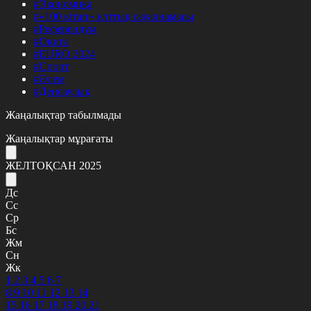
#Экономика
#«100 кітап» ұлттық сауалнамасы
#Референдум
#Оқиға
#EURO 2024
#Спорт
#Әлем
#Денсаулық
Жаңалықтар табылмады
Жаңалықтар мұрағаты
ЖЕЛТОҚСАН 2025
Дс
Сс
Ср
Бс
Жм
Сн
Жк
1
2
3
4
5
6
7
8
9
10
11
12
13
14
15
16
17
18
19
20
21