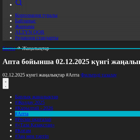
Корпорация туралы
Байланыс
Жарнама
ALTYN QOR
Редакция стандарты
Басты
Жаңалықтар
Апта бойынша 02.12.2025 күнгі жаңалы
02.12.2025 күнгі жаңалықтар
#Апта
Фильтрді тазалау
Барлық жаңалықтар
#Жолдау 2025
#Құрылтай - 2026
#Апта
#Ресми оқиғалар
#«Таза Қазақстан»
#Қоғам
#Заң мен тәртіп