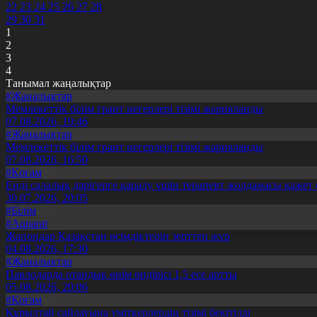
22
23
24
25
26
27
28
29
30
31
1
2
3
4
Танымал жаңалықтар
#Жаңалықтар
Мемлекеттік білім грант иегерлері тізімі жарияланды
07.08.2026, 19:46
#Жаңалықтар
Мемлекеттік білім грант иегерлері тізімі жарияланды
07.08.2026, 16:50
#Қоғам
Енді салалық дәрігерге қаралу үшін терапевт жолдамасы қажет 
30.07.2026, 20:05
#Білім
#Aqparat
Жапондар Қазақстан өсімдіктерін зерттеп жүр
04.08.2026, 17:30
#Жаңалықтар
Павлодарда отандық өнім өндірісі 1,5 есе артты
05.08.2026, 20:06
#Қоғам
Құрылтай сайлауына үміткерлердің тізімі бекітілді