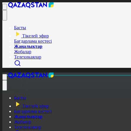
Басты
Тікелей эфир
Бағдарлама кестесі
Жаңалықтар
Жобалар
Телехикаялар
Басты
Тікелей эфир
Бағдарлама кестесі
Жаңалықтар
Жобалар
Телехикаялар