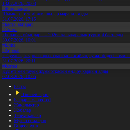
13.07.2026, 20:03
#Жаңалықтар
Шымкентте теміржолшылар марапатталды
31.07.2026, 17:15
#Басты ақпарат
#Спорт
«Болашақ ойындары – 2026» халықаралық турнирі басталды
30.07.2026, 10:01
#Білім
#Aqparat
«Тәуелсіздік ұрпақтары» грантын тағайындау жөніндегі коми
31.07.2026, 20:11
#Қоғам
Құс еті мен тауық жұмыртқасын өндіру қарқын алды
07.08.2026, 10:05
Басты
Тікелей эфир
Бағдарлама кестесі
Жаңалықтар
Жобалар
Телехикаялар
Мультсериалдар
Видеоархив