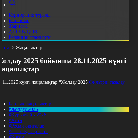
Корпорация туралы
Байланыс
Жарнама
ALTYN QOR
Редакция стандарты
асты
Жаңалықтар
олдау 2025 бойынша 28.11.2025 күнгі
жаңалықтар
8.11.2025 күнгі жаңалықтар
#Жолдау 2025
Фильтрді тазалау
Барлық жаңалықтар
#Жолдау 2025
#Құрылтай - 2026
#Апта
#Ресми оқиғалар
#«Таза Қазақстан»
#Қоғам