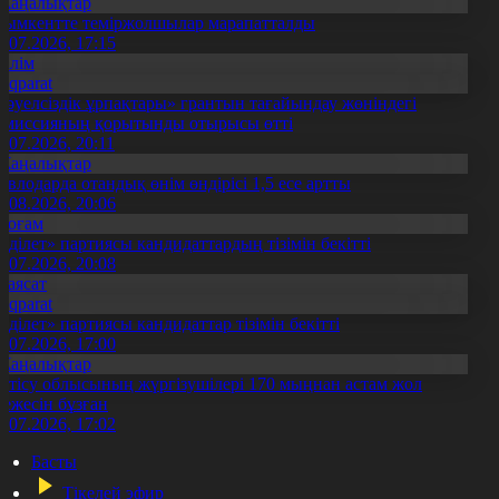
Жаңалықтар
ымкентте теміржолшылар марапатталды
1.07.2026, 17:15
Білім
Aqparat
Тәуелсіздік ұрпақтары» грантын тағайындау жөніндегі
омиссияның қорытынды отырысы өтті
1.07.2026, 20:11
Жаңалықтар
авлодарда отандық өнім өндірісі 1,5 есе артты
5.08.2026, 20:06
Қоғам
Әділет» партиясы кандидаттардың тізімін бекітті
0.07.2026, 20:08
Саясат
Aqparat
Әділет» партиясы кандидаттар тізімін бекітті
0.07.2026, 17:00
Жаңалықтар
етісу облысының жүргізушілері 170 мыңнан астам жол
режесін бұзған
1.07.2026, 17:02
Басты
Тікелей эфир