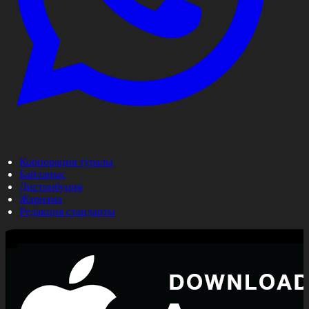
Корпорация туралы
Байланыс
Дистрибуция
Жарнама
Редакция стандарты