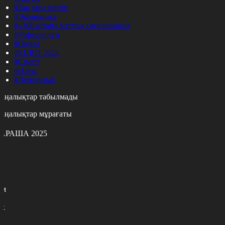
#Заң мен тәртіп
#Экономика
#«100 кітап» ұлттық сауалнамасы
#Референдум
#Оқиға
#EURO 2024
#Спорт
#Әлем
#Денсаулық
аңалықтар табылмады
аңалықтар мұрағаты
АРАША 2025
с
с
р
с
м
н
к
7