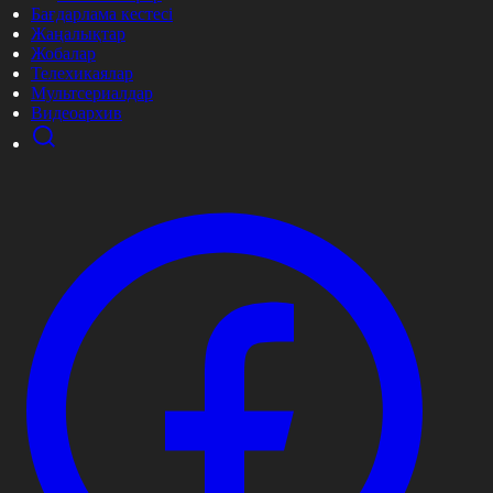
Бағдарлама кестесі
Жаңалықтар
Жобалар
Телехикаялар
Мультсериалдар
Видеоархив