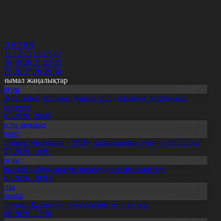
8
9
0
1
2
4
5
6
7
8
9
0
11
12
13
14
15
16
7
18
19
20
21
22
23
4
25
26
27
28
29
30
анымал жаңалықтар
Қоғам
нді салалық дәрігерге қаралу үшін терапевт жолдамасы
ажет емес
0.07.2026, 20:05
Басты ақпарат
Спорт
Болашақ ойындары – 2026» халықаралық турнирі басталды
0.07.2026, 10:01
Қоғам
ұрылтай сайлауына үміткерлердің тізімі бекітілді
3.07.2026, 20:03
Білім
Aqparat
апондар Қазақстан өсімдіктерін зерттеп жүр
4.08.2026, 17:30