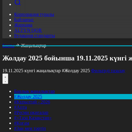
Корпорация туралы
Байланыс
Жарнама
ALTYN QOR
Редакция стандарты
Басты
Жаңалықтар
Жолдау 2025 бойынша 19.11.2025 күнгі
19.11.2025 күнгі жаңалықтар
#Жолдау 2025
Фильтрді тазалау
Барлық жаңалықтар
#Жолдау 2025
#Құрылтай - 2026
#Апта
#Ресми оқиғалар
#«Таза Қазақстан»
#Қоғам
#Заң мен тәртіп