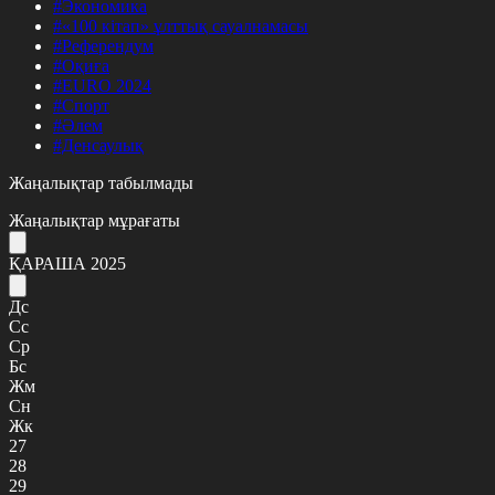
#Экономика
#«100 кітап» ұлттық сауалнамасы
#Референдум
#Оқиға
#EURO 2024
#Спорт
#Әлем
#Денсаулық
Жаңалықтар табылмады
Жаңалықтар мұрағаты
ҚАРАША 2025
Дс
Сс
Ср
Бс
Жм
Сн
Жк
27
28
29