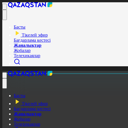
Басты
Тікелей эфир
Бағдарлама кестесі
Жаңалықтар
Жобалар
Телехикаялар
Басты
Тікелей эфир
Бағдарлама кестесі
Жаңалықтар
Жобалар
Телехикаялар