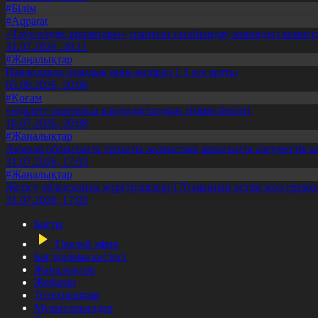
#Білім
#Aqparat
«Тәуелсіздік ұрпақтары» грантын тағайындау жөніндегі коми
31.07.2026, 20:11
#Жаңалықтар
Павлодарда отандық өнім өндірісі 1,5 есе артты
05.08.2026, 20:06
#Қоғам
«Әділет» партиясы кандидаттардың тізімін бекітті
10.07.2026, 20:08
#Жаңалықтар
Ақмола облысында тұрақты жұмыстың арқасында әлеуметтік к
31.07.2026, 17:03
#Жаңалықтар
Жетісу облысының жүргізушілері 170 мыңнан астам жол ережес
31.07.2026, 17:02
Басты
Тікелей эфир
Бағдарлама кестесі
Жаңалықтар
Жобалар
Телехикаялар
Мультсериалдар