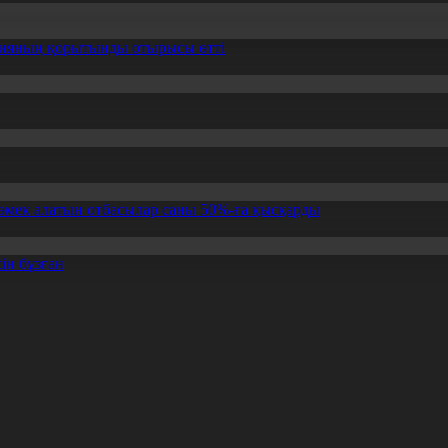
ссияның қорытынды отырысы өтті
өмек алатын отбасылар саны 50%-ға қысқарды
ін бұзған