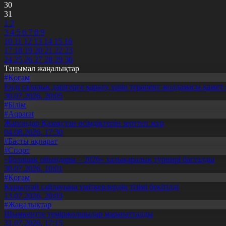
30
31
1
2
3
4
5
6
7
8
9
10
11
12
13
14
15
16
17
18
19
20
21
22
23
24
25
26
27
28
29
30
Танымал жаңалықтар
#Қоғам
Енді салалық дәрігерге қаралу үшін терапевт жолдамасы қажет 
30.07.2026, 20:05
#Білім
#Aqparat
Жапондар Қазақстан өсімдіктерін зерттеп жүр
04.08.2026, 17:30
#Басты ақпарат
#Спорт
«Болашақ ойындары – 2026» халықаралық турнирі басталды
30.07.2026, 10:01
#Қоғам
Құрылтай сайлауына үміткерлердің тізімі бекітілді
13.07.2026, 20:03
#Жаңалықтар
Шымкентте теміржолшылар марапатталды
31.07.2026, 17:15