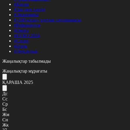
#Қоғам
#Заң мен тәртіп
#Экономика
#«100 кітап» ұлттық сауалнамасы
#Референдум
#Оқиға
#EURO 2024
#Спорт
#Әлем
#Денсаулық
Жаңалықтар табылмады
Жаңалықтар мұрағаты
ҚАРАША 2025
Дс
Сс
Ср
Бс
Жм
Сн
Жк