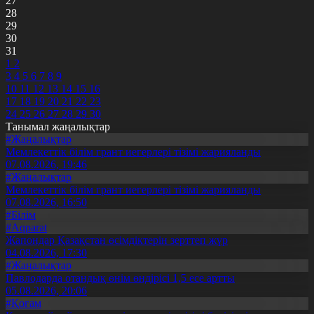
27
28
29
30
31
1
2
3
4
5
6
7
8
9
10
11
12
13
14
15
16
17
18
19
20
21
22
23
24
25
26
27
28
29
30
Танымал жаңалықтар
#Жаңалықтар
Мемлекеттік білім грант иегерлері тізімі жарияланды
07.08.2026, 19:46
#Жаңалықтар
Мемлекеттік білім грант иегерлері тізімі жарияланды
07.08.2026, 16:50
#Білім
#Aqparat
Жапондар Қазақстан өсімдіктерін зерттеп жүр
04.08.2026, 17:30
#Жаңалықтар
Павлодарда отандық өнім өндірісі 1,5 есе артты
05.08.2026, 20:06
#Қоғам