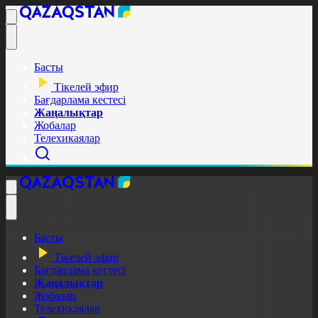
Басты
Тікелей эфир
Бағдарлама кестесі
Жаңалықтар
Жобалар
Телехикаялар
Басты
Тікелей эфир
Бағдарлама кестесі
Жаңалықтар
Жобалар
Телехикаялар