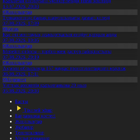
Құрылтай сайлауына үміткерлердің тізімі бекітілді
13.07.2026, 20:03
#Жаңалықтар
Түпқарағанда балық шаруашылығы дамып келеді
07.08.2026, 17:09
#Қоғам
Құс еті мен тауық жұмыртқасын өндіру қарқын алды
07.08.2026, 10:05
#Жаңалықтар
Мерейлі отбасы – тәрбие мен дәстүр сабақтастығы
07.08.2026, 20:19
#Жаңалықтар
Ақмола облысында 157 науқас трансплантацияға мұқтаж
06.08.2026, 17:11
#Мәдениет
Ұлттық архивтің құрылғанына 20 жыл
05.08.2026, 20:03
Басты
Тікелей эфир
Бағдарлама кестесі
Жаңалықтар
Жобалар
Телехикаялар
Мультсериалдар