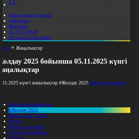
Корпорация туралы
Байланыс
Жарнама
ALTYN QOR
Редакция стандарты
асты
Жаңалықтар
олдау 2025 бойынша 05.11.2025 күнгі
жаңалықтар
5.11.2025 күнгі жаңалықтар
#Жолдау 2025
Фильтрді тазалау
Барлық жаңалықтар
#Жолдау 2025
#Құрылтай - 2026
#Апта
#Ресми оқиғалар
#«Таза Қазақстан»
#Қоғам