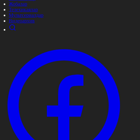
Жобалар
Телехикаялар
Мультсериалдар
Видеоархив