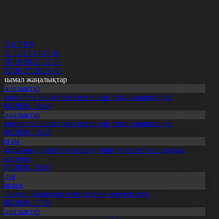
8
9
0
1
2
4
5
6
7
8
9
0
11
12
13
14
15
16
7
18
19
20
21
22
23
4
25
26
27
28
29
30
анымал жаңалықтар
Жаңалықтар
емлекеттік білім грант иегерлері тізімі жарияланды
7.08.2026, 19:46
Жаңалықтар
емлекеттік білім грант иегерлері тізімі жарияланды
7.08.2026, 16:50
Қоғам
нді салалық дәрігерге қаралу үшін терапевт жолдамасы
ажет емес
0.07.2026, 20:05
Білім
Aqparat
апондар Қазақстан өсімдіктерін зерттеп жүр
4.08.2026, 17:30
Жаңалықтар