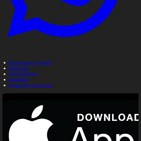
Корпорация туралы
Байланыс
Дистрибуция
Жарнама
Редакция стандарты