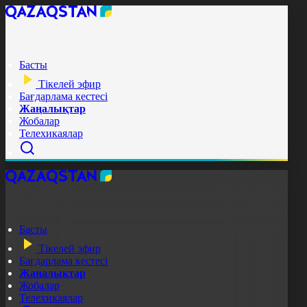
Басты
Тікелей эфир
Бағдарлама кестесі
Жаңалықтар
Жобалар
Телехикаялар
Басты
Тікелей эфир
Бағдарлама кестесі
Жаңалықтар
Жобалар
Телехикаялар