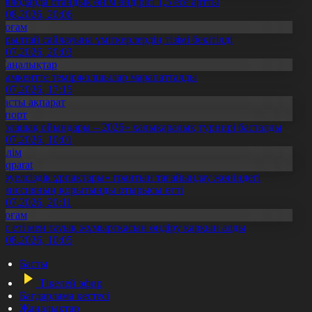
авлодарда отандық өнім өндірісі 1,5 есе артты
5.08.2026, 20:06
Қоғам
ұрылтай сайлауына үміткерлердің тізімі бекітілді
3.07.2026, 20:03
Жаңалықтар
ымкентте теміржолшылар марапатталды
1.07.2026, 17:15
Басты ақпарат
Спорт
Болашақ ойындары – 2026» халықаралық турнирі басталды
0.07.2026, 10:01
Білім
Aqparat
Тәуелсіздік ұрпақтары» грантын тағайындау жөніндегі
омиссияның қорытынды отырысы өтті
1.07.2026, 20:11
Қоғам
ұс еті мен тауық жұмыртқасын өндіру қарқын алды
7.08.2026, 10:05
Басты
Тікелей эфир
Бағдарлама кестесі
Жаңалықтар