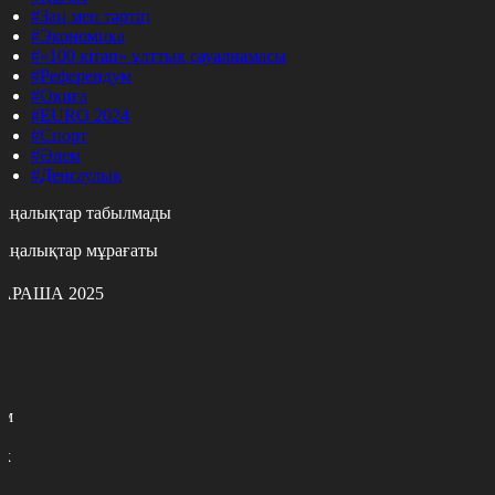
#Заң мен тәртіп
#Экономика
#«100 кітап» ұлттық сауалнамасы
#Референдум
#Оқиға
#EURO 2024
#Спорт
#Әлем
#Денсаулық
аңалықтар табылмады
аңалықтар мұрағаты
АРАША 2025
с
с
р
с
м
н
к
7