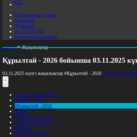
Корпорация туралы
Байланыс
Жарнама
ALTYN QOR
Редакция стандарты
Басты
Жаңалықтар
Құрылтай - 2026 бойынша 03.11.2025 к
03.11.2025 күнгі жаңалықтар
#Құрылтай - 2026
Фильтрді тазала
Барлық жаңалықтар
#Жолдау 2025
#Құрылтай - 2026
#Апта
#Ресми оқиғалар
#«Таза Қазақстан»
#Қоғам
#Заң мен тәртіп