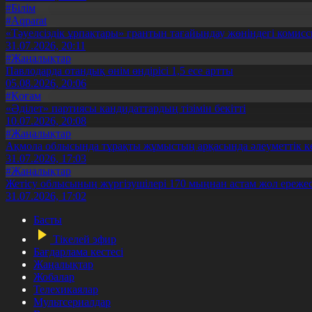
#Білім
#Aqparat
«Тәуелсіздік ұрпақтары» грантын тағайындау жөніндегі коми
31.07.2026, 20:11
#Жаңалықтар
Павлодарда отандық өнім өндірісі 1,5 есе артты
05.08.2026, 20:06
#Қоғам
«Әділет» партиясы кандидаттардың тізімін бекітті
10.07.2026, 20:08
#Жаңалықтар
Ақмола облысында тұрақты жұмыстың арқасында әлеуметтік к
31.07.2026, 17:03
#Жаңалықтар
Жетісу облысының жүргізушілері 170 мыңнан астам жол ережес
31.07.2026, 17:02
Басты
Тікелей эфир
Бағдарлама кестесі
Жаңалықтар
Жобалар
Телехикаялар
Мультсериалдар