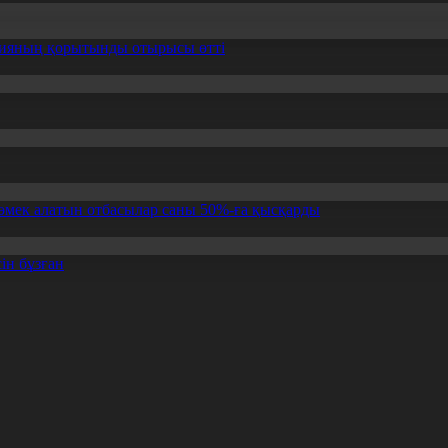
ссияның қорытынды отырысы өтті
өмек алатын отбасылар саны 50%-ға қысқарды
ін бұзған