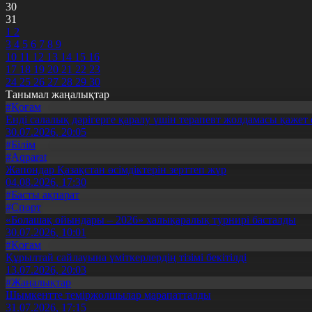
30
31
1
2
3
4
5
6
7
8
9
10
11
12
13
14
15
16
17
18
19
20
21
22
23
24
25
26
27
28
29
30
Танымал жаңалықтар
#Қоғам
Енді салалық дәрігерге қаралу үшін терапевт жолдамасы қажет 
30.07.2026, 20:05
#Білім
#Aqparat
Жапондар Қазақстан өсімдіктерін зерттеп жүр
04.08.2026, 17:30
#Басты ақпарат
#Спорт
«Болашақ ойындары – 2026» халықаралық турнирі басталды
30.07.2026, 10:01
#Қоғам
Құрылтай сайлауына үміткерлердің тізімі бекітілді
13.07.2026, 20:03
#Жаңалықтар
Шымкентте теміржолшылар марапатталды
31.07.2026, 17:15