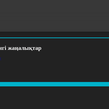
үнгі жаңалықтар
у