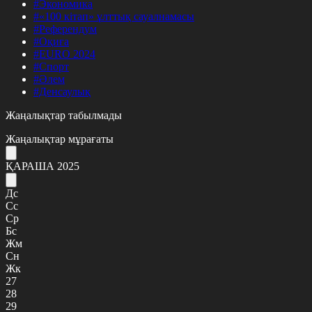
#Экономика
#«100 кітап» ұлттық сауалнамасы
#Референдум
#Оқиға
#EURO 2024
#Спорт
#Әлем
#Денсаулық
Жаңалықтар табылмады
Жаңалықтар мұрағаты
ҚАРАША 2025
Дс
Сс
Ср
Бс
Жм
Сн
Жк
27
28
29