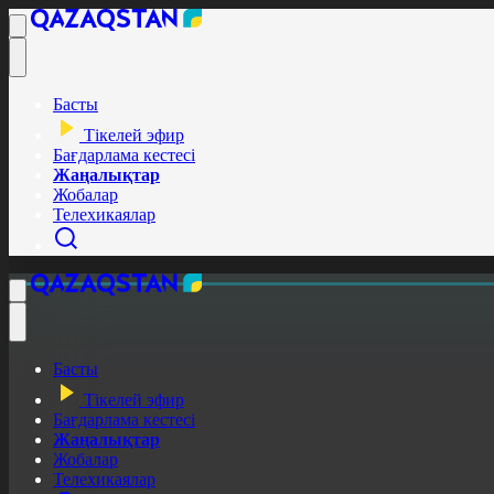
Басты
Тікелей эфир
Бағдарлама кестесі
Жаңалықтар
Жобалар
Телехикаялар
Басты
Тікелей эфир
Бағдарлама кестесі
Жаңалықтар
Жобалар
Телехикаялар