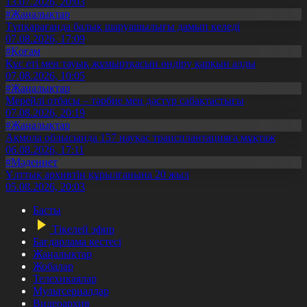
13.07.2026, 20:03
#Жаңалықтар
Түпқарағанда балық шаруашылығы дамып келеді
07.08.2026, 17:09
#Қоғам
Құс еті мен тауық жұмыртқасын өндіру қарқын алды
07.08.2026, 10:05
#Жаңалықтар
Мерейлі отбасы – тәрбие мен дәстүр сабақтастығы
07.08.2026, 20:19
#Жаңалықтар
Ақмола облысында 157 науқас трансплантацияға мұқтаж
06.08.2026, 17:11
#Мәдениет
Ұлттық архивтің құрылғанына 20 жыл
05.08.2026, 20:03
Басты
Тікелей эфир
Бағдарлама кестесі
Жаңалықтар
Жобалар
Телехикаялар
Мультсериалдар
Видеоархив