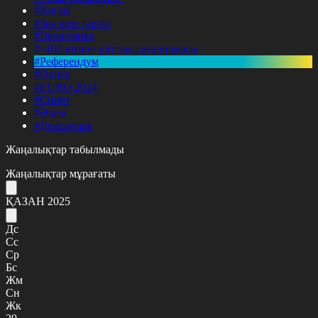
#Қоғам
#Заң мен тәртіп
#Экономика
#«100 кітап» ұлттық сауалнамасы
#Референдум
#Оқиға
#EURO 2024
#Спорт
#Әлем
#Денсаулық
Жаңалықтар табылмады
Жаңалықтар мұрағаты
ҚАЗАН 2025
Дс
Сс
Ср
Бс
Жм
Сн
Жк