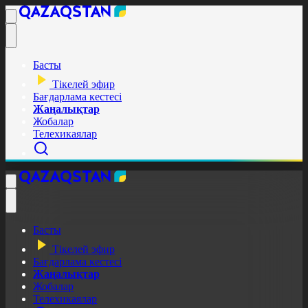
Басты
Тікелей эфир
Бағдарлама кестесі
Жаңалықтар
Жобалар
Телехикаялар
Басты
Тікелей эфир
Бағдарлама кестесі
Жаңалықтар
Жобалар
Телехикаялар