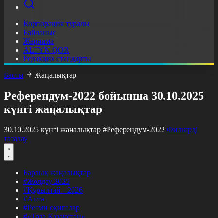
Корпорация туралы
Байланыс
Жарнама
ALTYN QOR
Редакция стандарты
Басты
Жаңалықтар
Референдум-2022 бойынша 30.10.2025
күнгі жаңалықтар
30.10.2025 күнгі жаңалықтар
#Референдум-2022
Фильтрді
тазалау
Барлық жаңалықтар
#Жолдау 2025
#Құрылтай - 2026
#Апта
#Ресми оқиғалар
#«Таза Қазақстан»