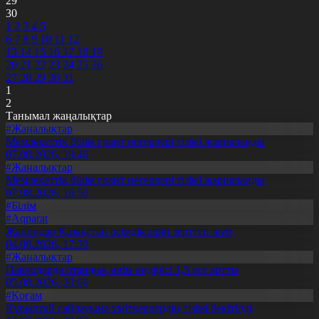
29
30
1
2
3
4
5
6
7
8
9
10
11
12
13
14
15
16
17
18
19
20
21
22
23
24
25
26
27
28
29
30
31
1
2
Танымал жаңалықтар
#Жаңалықтар
Мемлекеттік білім грант иегерлері тізімі жарияланды
07.08.2026, 19:46
#Жаңалықтар
Мемлекеттік білім грант иегерлері тізімі жарияланды
07.08.2026, 16:50
#Білім
#Aqparat
Жапондар Қазақстан өсімдіктерін зерттеп жүр
04.08.2026, 17:30
#Жаңалықтар
Павлодарда отандық өнім өндірісі 1,5 есе артты
05.08.2026, 20:06
#Қоғам
Құрылтай сайлауына үміткерлердің тізімі бекітілді