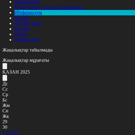
#Экономика
#«100 кітап» ұлттық сауалнамасы
#Референдум
#Оқиға
#EURO 2024
#Спорт
#Әлем
#Денсаулық
Жаңалықтар табылмады
Жаңалықтар мұрағаты
ҚАЗАН 2025
Дс
Сс
Ср
Бс
Жм
Сн
Жк
29
30
1
2
3
4
5