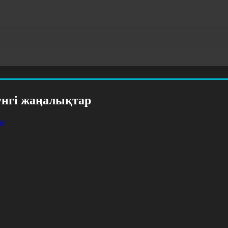
үнгі жаңалықтар
ау