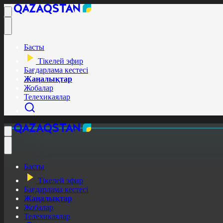
Басты
Тікелей эфир
Бағдарлама кестесі
Жаңалықтар
Жобалар
Телехикаялар
Басты
Тікелей эфир
Бағдарлама кестесі
Жаңалықтар
Жобалар
Телехикаялар