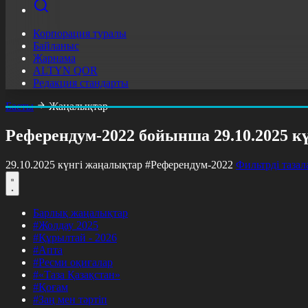
Корпорация туралы
Байланыс
Жарнама
ALTYN QOR
Редакция стандарты
Басты
Жаңалықтар
Референдум-2022 бойынша 29.10.2025 к
29.10.2025 күнгі жаңалықтар
#Референдум-2022
Фильтрді тазал
Барлық жаңалықтар
#Жолдау 2025
#Құрылтай - 2026
#Апта
#Ресми оқиғалар
#«Таза Қазақстан»
#Қоғам
#Заң мен тәртіп