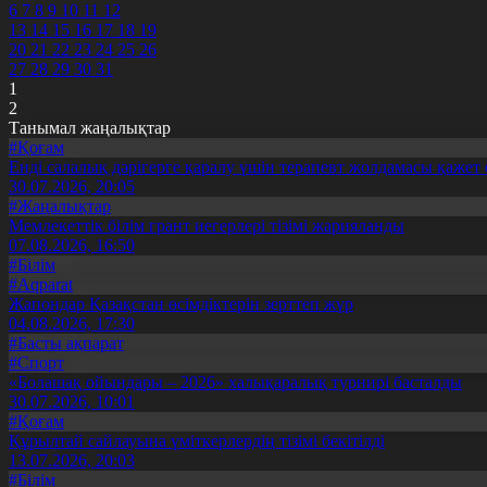
6
7
8
9
10
11
12
13
14
15
16
17
18
19
20
21
22
23
24
25
26
27
28
29
30
31
1
2
Танымал жаңалықтар
#Қоғам
Енді салалық дәрігерге қаралу үшін терапевт жолдамасы қажет 
30.07.2026, 20:05
#Жаңалықтар
Мемлекеттік білім грант иегерлері тізімі жарияланды
07.08.2026, 16:50
#Білім
#Aqparat
Жапондар Қазақстан өсімдіктерін зерттеп жүр
04.08.2026, 17:30
#Басты ақпарат
#Спорт
«Болашақ ойындары – 2026» халықаралық турнирі басталды
30.07.2026, 10:01
#Қоғам
Құрылтай сайлауына үміткерлердің тізімі бекітілді
13.07.2026, 20:03
#Білім