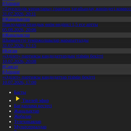
#Aqparat
«Тәуелсіздік ұрпақтары» грантын тағайындау жөніндегі коми
31.07.2026, 20:11
#Жаңалықтар
Павлодарда отандық өнім өндірісі 1,5 есе артты
05.08.2026, 20:06
#Жаңалықтар
Шымкентте теміржолшылар марапатталды
31.07.2026, 17:15
#Қоғам
«Әділет» партиясы кандидаттардың тізімін бекітті
10.07.2026, 20:08
#Саясат
#Aqparat
«Әділет» партиясы кандидаттар тізімін бекітті
10.07.2026, 17:00
Басты
Тікелей эфир
Бағдарлама кестесі
Жаңалықтар
Жобалар
Телехикаялар
Мультсериалдар