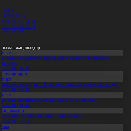
9
0
2
3
4
5
7
8
9
10
11
12
3
14
15
16
17
18
19
0
21
22
23
24
25
26
7
28
29
30
31
анымал жаңалықтар
Қоғам
нді салалық дәрігерге қаралу үшін терапевт жолдамасы
ажет емес
0.07.2026, 20:05
Басты ақпарат
Спорт
Болашақ ойындары – 2026» халықаралық турнирі басталды
0.07.2026, 10:01
Қоғам
ұрылтай сайлауына үміткерлердің тізімі бекітілді
3.07.2026, 20:03
Жаңалықтар
ымкентте теміржолшылар марапатталды
1.07.2026, 17:15
Білім