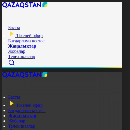
Басты
Тікелей эфир
Бағдарлама кестесі
Жаңалықтар
Жобалар
Телехикаялар
Басты
Тікелей эфир
Бағдарлама кестесі
Жаңалықтар
Жобалар
Телехикаялар