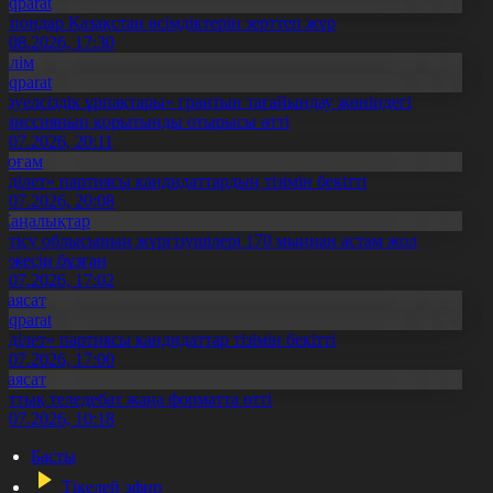
Aqparat
апондар Қазақстан өсімдіктерін зерттеп жүр
4.08.2026, 17:30
Білім
Aqparat
Тәуелсіздік ұрпақтары» грантын тағайындау жөніндегі
омиссияның қорытынды отырысы өтті
1.07.2026, 20:11
Қоғам
Әділет» партиясы кандидаттардың тізімін бекітті
0.07.2026, 20:08
Жаңалықтар
етісу облысының жүргізушілері 170 мыңнан астам жол
режесін бұзған
1.07.2026, 17:02
Саясат
Aqparat
Әділет» партиясы кандидаттар тізімін бекітті
0.07.2026, 17:00
Саясат
лттық теледебат жаңа форматта өтті
0.07.2026, 10:18
Басты
Тікелей эфир