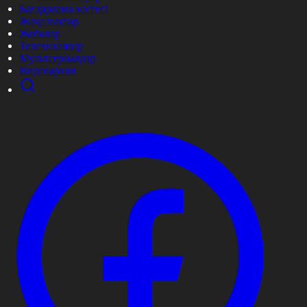
Бағдарлама кестесі
Жаңалықтар
Жобалар
Телехикаялар
Мультсериалдар
Видеоархив