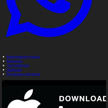
Корпорация туралы
Байланыс
Дистрибуция
Жарнама
Редакция стандарты