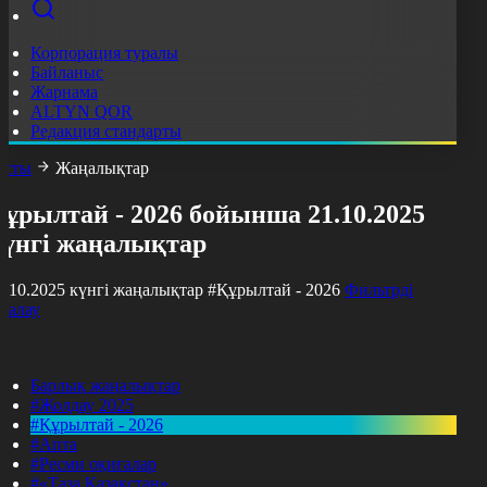
Корпорация туралы
Байланыс
Жарнама
ALTYN QOR
Редакция стандарты
асты
Жаңалықтар
ұрылтай - 2026 бойынша 21.10.2025
күнгі жаңалықтар
1.10.2025 күнгі жаңалықтар
#Құрылтай - 2026
Фильтрді
азалау
Барлық жаңалықтар
#Жолдау 2025
#Құрылтай - 2026
#Апта
#Ресми оқиғалар
#«Таза Қазақстан»