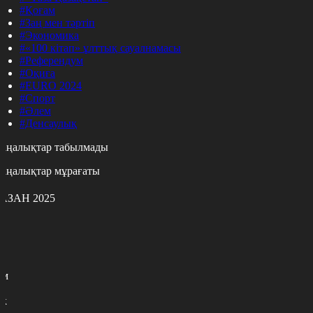
#Қоғам
#Заң мен тәртіп
#Экономика
#«100 кітап» ұлттық сауалнамасы
#Референдум
#Оқиға
#EURO 2024
#Спорт
#Әлем
#Денсаулық
аңалықтар табылмады
аңалықтар мұрағаты
АЗАН 2025
с
с
р
с
м
н
к