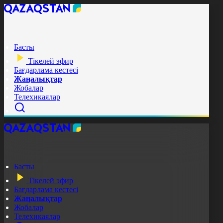
Басты
Тікелей эфир
Бағдарлама кестесі
Жаңалықтар
Жобалар
Телехикаялар
Басты
Тікелей эфир
Бағдарлама кестесі
Жаңалықтар
Жобалар
Телехикаялар