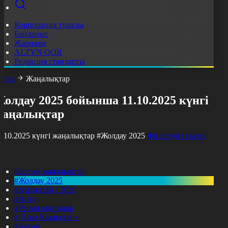
Корпорация туралы
Байланыс
Жарнама
ALTYN QOR
Редакция стандарты
асты
Жаңалықтар
олдау 2025 бойынша 11.10.2025 күнгі
жаңалықтар
1.10.2025 күнгі жаңалықтар
#Жолдау 2025
Фильтрді тазалау
Барлық жаңалықтар
#Жолдау 2025
#Құрылтай - 2026
#Апта
#Ресми оқиғалар
#«Таза Қазақстан»
#Қоғам