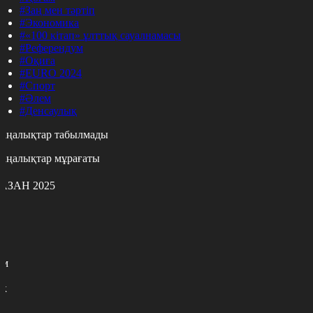
#Заң мен тәртіп
#Экономика
#«100 кітап» ұлттық сауалнамасы
#Референдум
#Оқиға
#EURO 2024
#Спорт
#Әлем
#Денсаулық
аңалықтар табылмады
аңалықтар мұрағаты
АЗАН 2025
с
с
р
с
м
н
к
9