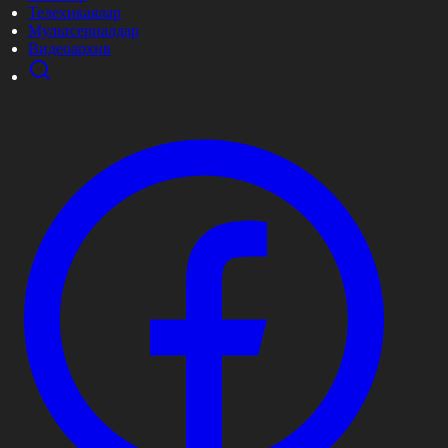
Телехикаялар
Мультсериалдар
Видеоархив