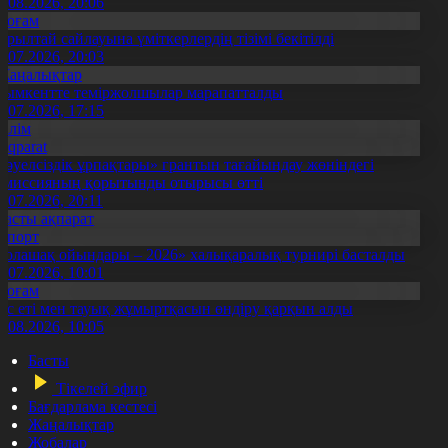
5.08.2026, 20:06
Қоғам
ұрылтай сайлауына үміткерлердің тізімі бекітілді
3.07.2026, 20:03
Жаңалықтар
ымкентте теміржолшылар марапатталды
1.07.2026, 17:15
Білім
Aqparat
Тәуелсіздік ұрпақтары» грантын тағайындау жөніндегі
омиссияның қорытынды отырысы өтті
1.07.2026, 20:11
Басты ақпарат
Спорт
Болашақ ойындары – 2026» халықаралық турнирі басталды
0.07.2026, 10:01
Қоғам
ұс еті мен тауық жұмыртқасын өндіру қарқын алды
7.08.2026, 10:05
Басты
Тікелей эфир
Бағдарлама кестесі
Жаңалықтар
Жобалар