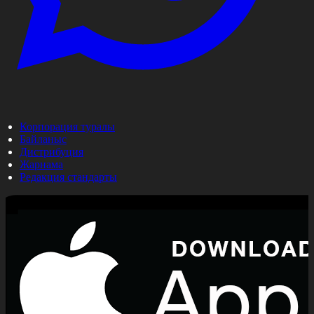
Корпорация туралы
Байланыс
Дистрибуция
Жарнама
Редакция стандарты