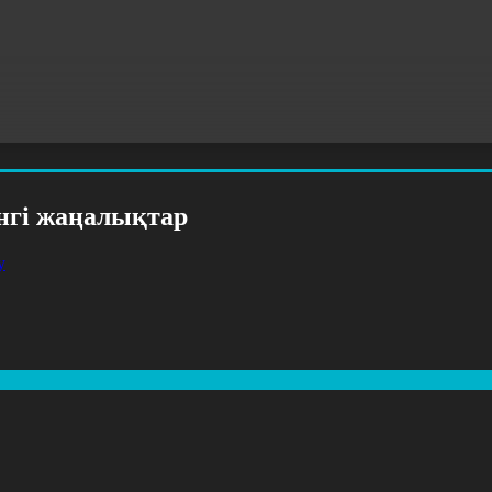
үнгі жаңалықтар
у