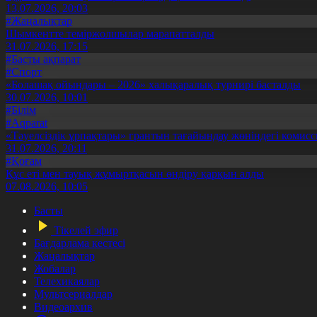
13.07.2026, 20:03
#Жаңалықтар
Шымкентте теміржолшылар марапатталды
31.07.2026, 17:15
#Басты ақпарат
#Спорт
«Болашақ ойындары – 2026» халықаралық турнирі басталды
30.07.2026, 10:01
#Білім
#Aqparat
«Тәуелсіздік ұрпақтары» грантын тағайындау жөніндегі коми
31.07.2026, 20:11
#Қоғам
Құс еті мен тауық жұмыртқасын өндіру қарқын алды
07.08.2026, 10:05
Басты
Тікелей эфир
Бағдарлама кестесі
Жаңалықтар
Жобалар
Телехикаялар
Мультсериалдар
Видеоархив