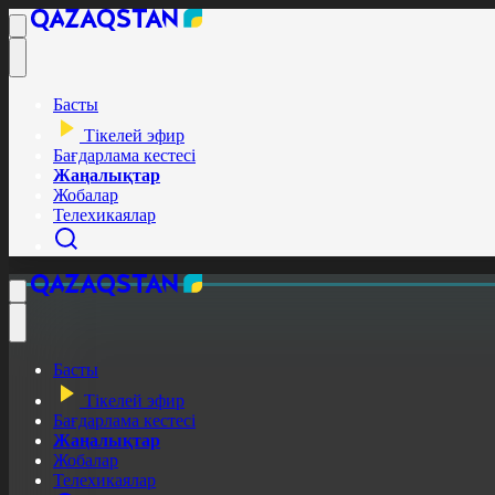
Басты
Тікелей эфир
Бағдарлама кестесі
Жаңалықтар
Жобалар
Телехикаялар
Басты
Тікелей эфир
Бағдарлама кестесі
Жаңалықтар
Жобалар
Телехикаялар