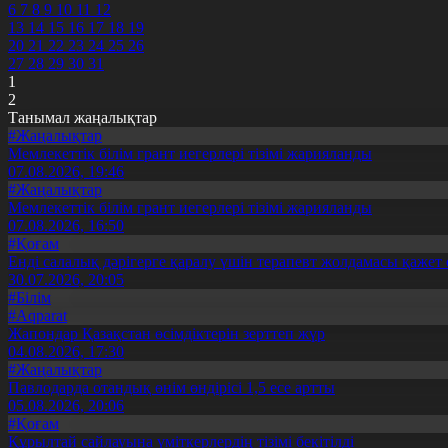
6
7
8
9
10
11
12
13
14
15
16
17
18
19
20
21
22
23
24
25
26
27
28
29
30
31
1
2
Танымал жаңалықтар
#Жаңалықтар
Мемлекеттік білім грант иегерлері тізімі жарияланды
07.08.2026, 19:46
#Жаңалықтар
Мемлекеттік білім грант иегерлері тізімі жарияланды
07.08.2026, 16:50
#Қоғам
Енді салалық дәрігерге қаралу үшін терапевт жолдамасы қажет 
30.07.2026, 20:05
#Білім
#Aqparat
Жапондар Қазақстан өсімдіктерін зерттеп жүр
04.08.2026, 17:30
#Жаңалықтар
Павлодарда отандық өнім өндірісі 1,5 есе артты
05.08.2026, 20:06
#Қоғам
Құрылтай сайлауына үміткерлердің тізімі бекітілді