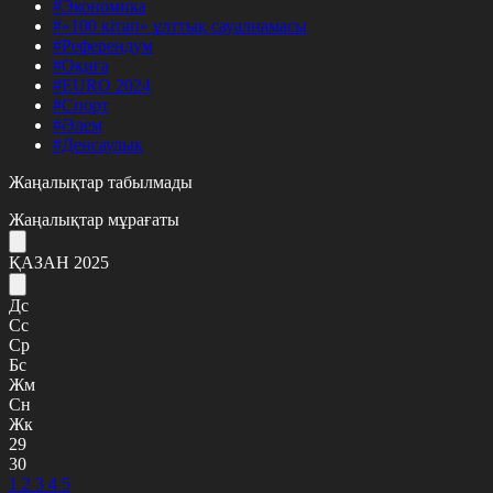
#Экономика
#«100 кітап» ұлттық сауалнамасы
#Референдум
#Оқиға
#EURO 2024
#Спорт
#Әлем
#Денсаулық
Жаңалықтар табылмады
Жаңалықтар мұрағаты
ҚАЗАН 2025
Дс
Сс
Ср
Бс
Жм
Сн
Жк
29
30
1
2
3
4
5