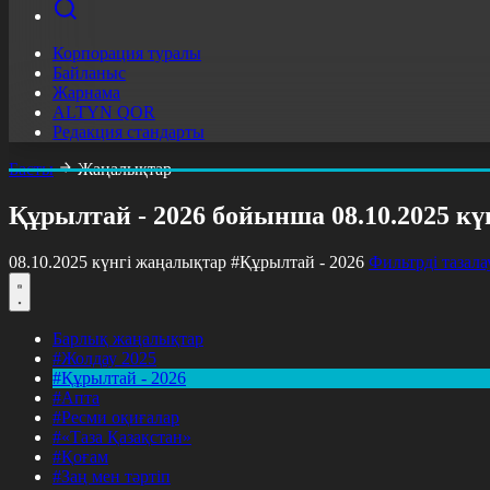
Корпорация туралы
Байланыс
Жарнама
ALTYN QOR
Редакция стандарты
Басты
Жаңалықтар
Құрылтай - 2026 бойынша 08.10.2025 к
08.10.2025 күнгі жаңалықтар
#Құрылтай - 2026
Фильтрді тазала
Барлық жаңалықтар
#Жолдау 2025
#Құрылтай - 2026
#Апта
#Ресми оқиғалар
#«Таза Қазақстан»
#Қоғам
#Заң мен тәртіп