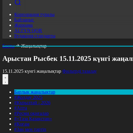
Корпорация туралы
Байланыс
Жарнама
ALTYN QOR
Редакция стандарты
Басты
Жаңалықтар
Арыстан Рысбек 15.11.2025 күнгі жаң
15.11.2025 күнгі жаңалықтар
Фильтрді тазалау
Барлық жаңалықтар
#Жолдау 2025
#Құрылтай - 2026
#Апта
#Ресми оқиғалар
#«Таза Қазақстан»
#Қоғам
#Заң мен тәртіп