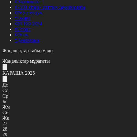
#Экономика
#«100 кітап» ұлттық сауалнамасы
#Референдум
#Оқиға
#EURO 2024
#Спорт
#Әлем
#Денсаулық
Жаңалықтар табылмады
Жаңалықтар мұрағаты
ҚАРАША 2025
Дс
Сс
Ср
Бс
Жм
Сн
Жк
27
28
29