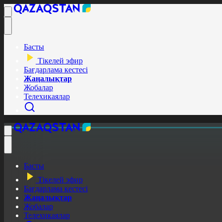
Басты
Тікелей эфир
Бағдарлама кестесі
Жаңалықтар
Жобалар
Телехикаялар
Басты
Тікелей эфир
Бағдарлама кестесі
Жаңалықтар
Жобалар
Телехикаялар