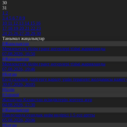
30
31
1
2
3
4
5
6
7
8
9
10
11
12
13
14
15
16
17
18
19
20
21
22
23
24
25
26
27
28
29
30
Танымал жаңалықтар
#Жаңалықтар
Мемлекеттік білім грант иегерлері тізімі жарияланды
07.08.2026, 16:50
#Жаңалықтар
Мемлекеттік білім грант иегерлері тізімі жарияланды
07.08.2026, 19:46
#Қоғам
Енді салалық дәрігерге қаралу үшін терапевт жолдамасы қажет 
30.07.2026, 20:05
#Білім
#Aqparat
Жапондар Қазақстан өсімдіктерін зерттеп жүр
04.08.2026, 17:30
#Жаңалықтар
Павлодарда отандық өнім өндірісі 1,5 есе артты
05.08.2026, 20:06
#Қоғам