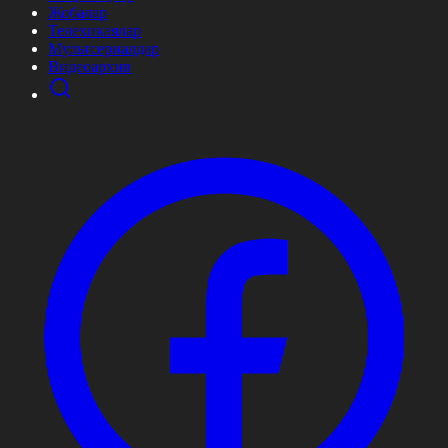
Жобалар
Телехикаялар
Мультсериалдар
Видеоархив