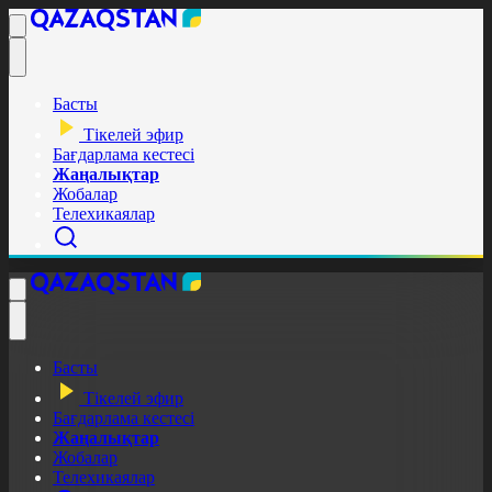
Басты
Тікелей эфир
Бағдарлама кестесі
Жаңалықтар
Жобалар
Телехикаялар
Басты
Тікелей эфир
Бағдарлама кестесі
Жаңалықтар
Жобалар
Телехикаялар