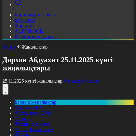
Корпорация туралы
Байланыс
Жарнама
ALTYN QOR
Редакция стандарты
Басты
Жаңалықтар
Дархан Абдуахит 25.11.2025 күнгі
жаңалықтары
25.11.2025 күнгі жаңалықтар
Фильтрді тазалау
Барлық жаңалықтар
#Жолдау 2025
#Құрылтай - 2026
#Апта
#Ресми оқиғалар
#«Таза Қазақстан»
#Қоғам