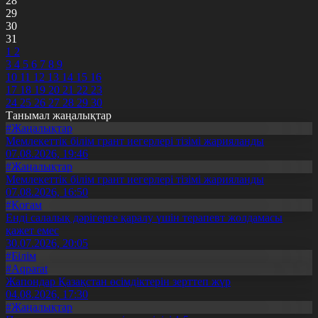
28
29
30
31
1
2
3
4
5
6
7
8
9
10
11
12
13
14
15
16
17
18
19
20
21
22
23
24
25
26
27
28
29
30
Танымал жаңалықтар
#Жаңалықтар
Мемлекеттік білім грант иегерлері тізімі жарияланды
07.08.2026, 19:46
#Жаңалықтар
Мемлекеттік білім грант иегерлері тізімі жарияланды
07.08.2026, 16:50
#Қоғам
Енді салалық дәрігерге қаралу үшін терапевт жолдамасы
қажет емес
30.07.2026, 20:05
#Білім
#Aqparat
Жапондар Қазақстан өсімдіктерін зерттеп жүр
04.08.2026, 17:30
#Жаңалықтар