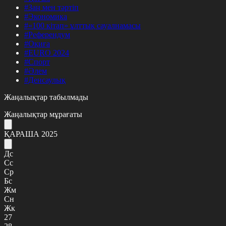
#Заң мен тәртіп
#Экономика
#«100 кітап» ұлттық сауалнамасы
#Референдум
#Оқиға
#EURO 2024
#Спорт
#Әлем
#Денсаулық
Жаңалықтар табылмады
Жаңалықтар мұрағаты
ҚАРАША 2025
Дс
Сс
Ср
Бс
Жм
Сн
Жк
27