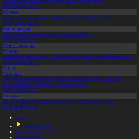
Павлодарда отандық өнім өндірісі 1,5 есе артты
05.08.2026, 20:06
#Қоғам
Құрылтай сайлауына үміткерлердің тізімі бекітілді
13.07.2026, 20:03
#Жаңалықтар
Шымкентте теміржолшылар марапатталды
31.07.2026, 17:15
#Басты ақпарат
#Спорт
«Болашақ ойындары – 2026» халықаралық турнирі басталды
30.07.2026, 10:01
#Білім
#Aqparat
«Тәуелсіздік ұрпақтары» грантын тағайындау жөніндегі
комиссияның қорытынды отырысы өтті
31.07.2026, 20:11
#Қоғам
Құс еті мен тауық жұмыртқасын өндіру қарқын алды
07.08.2026, 10:05
Басты
Тікелей эфир
Бағдарлама кестесі
Жаңалықтар