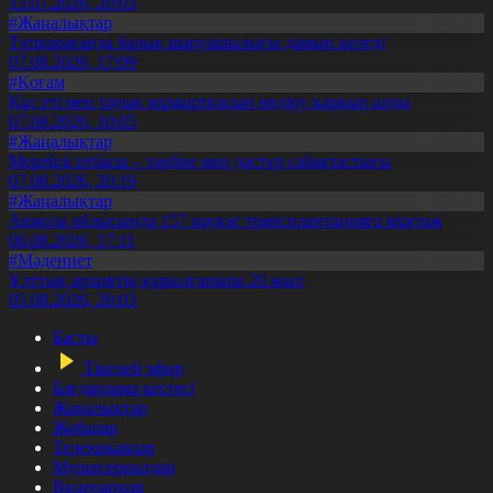
13.07.2026, 20:03
#Жаңалықтар
Түпқарағанда балық шаруашылығы дамып келеді
07.08.2026, 17:09
#Қоғам
Құс еті мен тауық жұмыртқасын өндіру қарқын алды
07.08.2026, 10:05
#Жаңалықтар
Мерейлі отбасы – тәрбие мен дәстүр сабақтастығы
07.08.2026, 20:19
#Жаңалықтар
Ақмола облысында 157 науқас трансплантацияға мұқтаж
06.08.2026, 17:11
#Мәдениет
Ұлттық архивтің құрылғанына 20 жыл
05.08.2026, 20:03
Басты
Тікелей эфир
Бағдарлама кестесі
Жаңалықтар
Жобалар
Телехикаялар
Мультсериалдар
Видеоархив