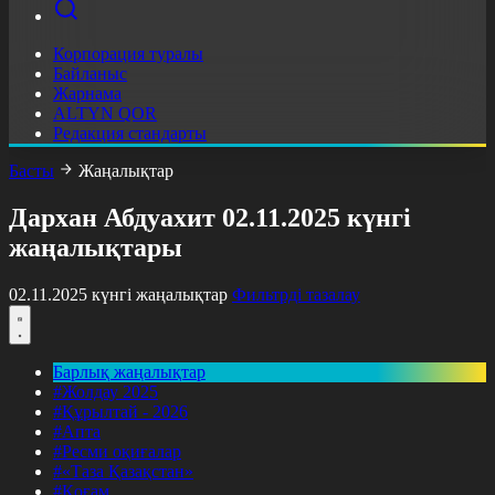
Корпорация туралы
Байланыс
Жарнама
ALTYN QOR
Редакция стандарты
Басты
Жаңалықтар
Дархан Абдуахит 02.11.2025 күнгі
жаңалықтары
02.11.2025 күнгі жаңалықтар
Фильтрді тазалау
Барлық жаңалықтар
#Жолдау 2025
#Құрылтай - 2026
#Апта
#Ресми оқиғалар
#«Таза Қазақстан»
#Қоғам