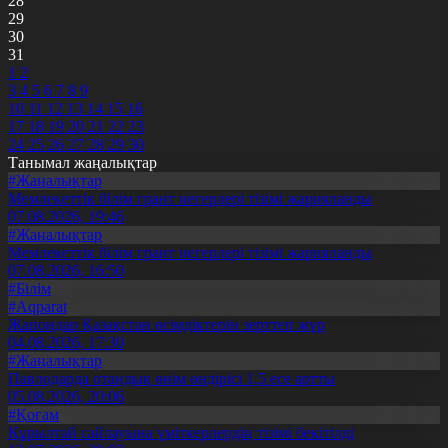
28
29
30
31
1
2
3
4
5
6
7
8
9
10
11
12
13
14
15
16
17
18
19
20
21
22
23
24
25
26
27
28
29
30
Танымал жаңалықтар
#Жаңалықтар
Мемлекеттік білім грант иегерлері тізімі жарияланды
07.08.2026, 19:46
#Жаңалықтар
Мемлекеттік білім грант иегерлері тізімі жарияланды
07.08.2026, 16:50
#Білім
#Aqparat
Жапондар Қазақстан өсімдіктерін зерттеп жүр
04.08.2026, 17:30
#Жаңалықтар
Павлодарда отандық өнім өндірісі 1,5 есе артты
05.08.2026, 20:06
#Қоғам
Құрылтай сайлауына үміткерлердің тізімі бекітілді