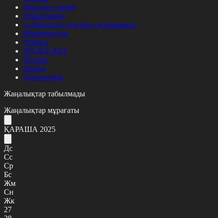
#Заң мен тәртіп
#Экономика
#«100 кітап» ұлттық сауалнамасы
#Референдум
#Оқиға
#EURO 2024
#Спорт
#Әлем
#Денсаулық
Жаңалықтар табылмады
Жаңалықтар мұрағаты
ҚАРАША 2025
Дс
Сс
Ср
Бс
Жм
Сн
Жк
27