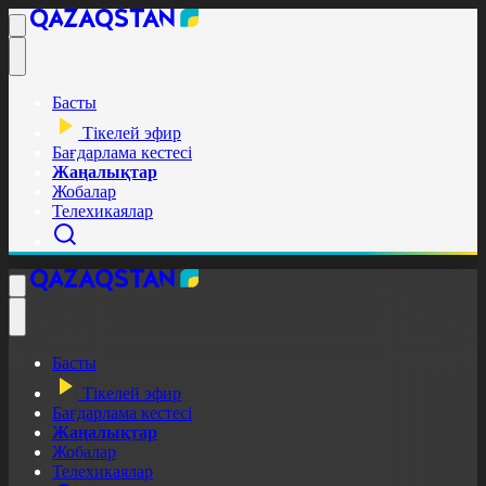
Басты
Тікелей эфир
Бағдарлама кестесі
Жаңалықтар
Жобалар
Телехикаялар
Басты
Тікелей эфир
Бағдарлама кестесі
Жаңалықтар
Жобалар
Телехикаялар