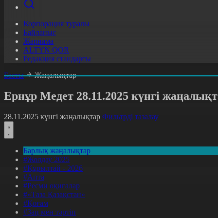
Корпорация туралы
Байланыс
Жарнама
ALTYN QOR
Редакция стандарты
Басты
Жаңалықтар
Ернұр Медет 28.11.2025 күнгі жаңалық
28.11.2025 күнгі жаңалықтар
Фильтрді тазалау
Барлық жаңалықтар
#Жолдау 2025
#Құрылтай - 2026
#Апта
#Ресми оқиғалар
#«Таза Қазақстан»
#Қоғам
#Заң мен тәртіп