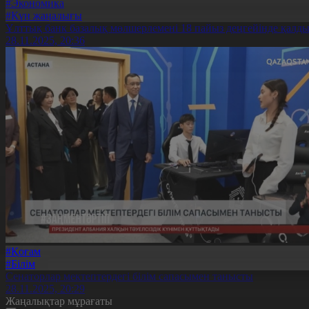
#Экономика
#Күн жаңалығы
Ұлттық банк базалық мөлшерлемені 18 пайыз деңгейінде қалд
28.11.2025, 20:36
#Қоғам
#Білім
Сенаторлар мектептердегі білім сапасымен танысты
28.11.2025, 20:29
Жаңалықтар мұрағаты