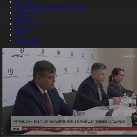
#Экономика
#«100 кітап» ұлттық сауалнамасы
#Референдум
#Оқиға
#EURO 2024
#Спорт
#Әлем
#Денсаулық