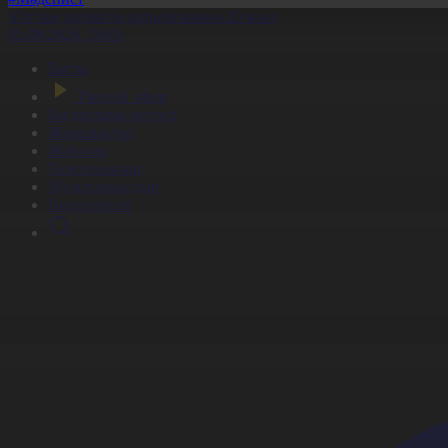
Ұлттық архивтің құрылғанына 20 жыл
05.08.2026, 20:03
Басты
Тікелей эфир
Бағдарлама кестесі
Жаңалықтар
Жобалар
Телехикаялар
Мультсериалдар
Видеоархив