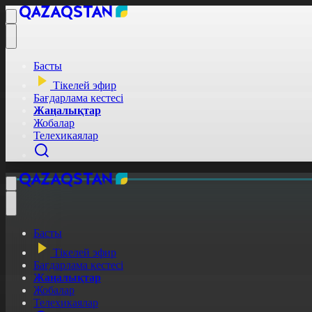
Басты
Тікелей эфир
Бағдарлама кестесі
Жаңалықтар
Жобалар
Телехикаялар
Басты
Тікелей эфир
Бағдарлама кестесі
Жаңалықтар
Жобалар
Телехикаялар