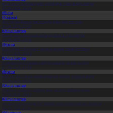
Мемлекеттік білім грант иегерлері тізімі жарияланды
07.08.2026, 16:50
#Білім
#Aqparat
Жапондар Қазақстан өсімдіктерін зерттеп жүр
04.08.2026, 17:30
#Жаңалықтар
Павлодарда отандық өнім өндірісі 1,5 есе артты
05.08.2026, 20:06
#Қоғам
Құрылтай сайлауына үміткерлердің тізімі бекітілді
13.07.2026, 20:03
#Жаңалықтар
Түпқарағанда балық шаруашылығы дамып келеді
07.08.2026, 17:09
#Қоғам
Құс еті мен тауық жұмыртқасын өндіру қарқын алды
07.08.2026, 10:05
#Жаңалықтар
Мерейлі отбасы – тәрбие мен дәстүр сабақтастығы
07.08.2026, 20:19
#Жаңалықтар
Ақмола облысында 157 науқас трансплантацияға мұқтаж
06.08.2026, 17:11
#Мәдениет