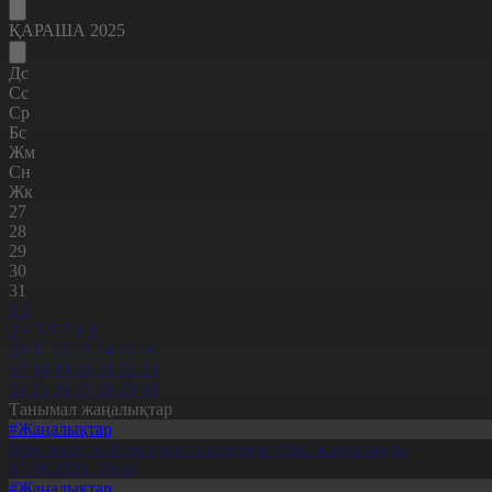
ҚАРАША 2025
Дс
Сс
Ср
Бс
Жм
Сн
Жк
27
28
29
30
31
1
2
3
4
5
6
7
8
9
10
11
12
13
14
15
16
17
18
19
20
21
22
23
24
25
26
27
28
29
30
Танымал жаңалықтар
#Жаңалықтар
Мемлекеттік білім грант иегерлері тізімі жарияланды
07.08.2026, 19:46
#Жаңалықтар