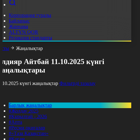
Корпорация туралы
Байланыс
Жарнама
ALTYN QOR
Редакция стандарты
асты
Жаңалықтар
лдияр Айтбай 11.10.2025 күнгі
жаңалықтары
1.10.2025 күнгі жаңалықтар
Фильтрді тазалау
Барлық жаңалықтар
#Жолдау 2025
#Құрылтай - 2026
#Апта
#Ресми оқиғалар
#«Таза Қазақстан»
#Қоғам