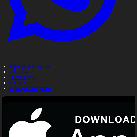
Корпорация туралы
Байланыс
Дистрибуция
Жарнама
Редакция стандарты