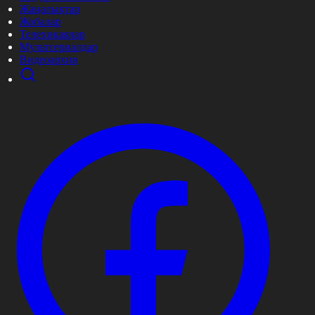
Жаңалықтар
Жобалар
Телехикаялар
Мультсериалдар
Видеоархив