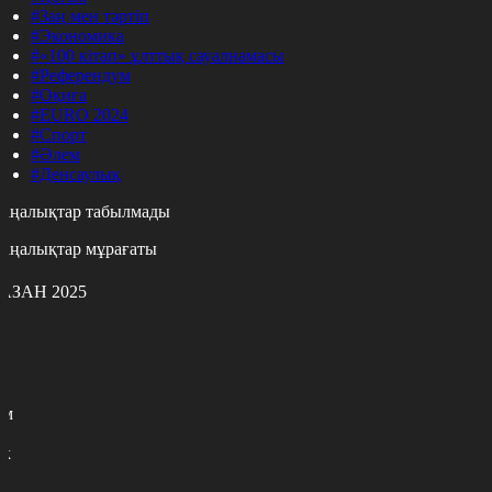
#Заң мен тәртіп
#Экономика
#«100 кітап» ұлттық сауалнамасы
#Референдум
#Оқиға
#EURO 2024
#Спорт
#Әлем
#Денсаулық
аңалықтар табылмады
аңалықтар мұрағаты
АЗАН 2025
с
с
р
с
м
н
к
9