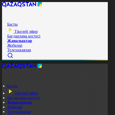
Басты
Тікелей эфир
Бағдарлама кестесі
Жаңалықтар
Жобалар
Телехикаялар
Басты
Тікелей эфир
Бағдарлама кестесі
Жаңалықтар
Жобалар
Телехикаялар