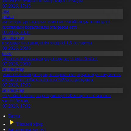
ымкентте теміржолшылар марапатталды
1.07.2026, 17:15
Білім
Aqparat
Тәуелсіздік ұрпақтары» грантын тағайындау жөніндегі
омиссияның қорытынды отырысы өтті
1.07.2026, 20:11
Жаңалықтар
авлодарда отандық өнім өндірісі 1,5 есе артты
5.08.2026, 20:06
Қоғам
Әділет» партиясы кандидаттардың тізімін бекітті
0.07.2026, 20:08
Жаңалықтар
қмола облысында тұрақты жұмыстың арқасында әлеуметтік
өмек алатын отбасылар саны 50%-ға қысқарды
1.07.2026, 17:03
Жаңалықтар
етісу облысының жүргізушілері 170 мыңнан астам жол
режесін бұзған
1.07.2026, 17:02
Басты
Тікелей эфир
Бағдарлама кестесі