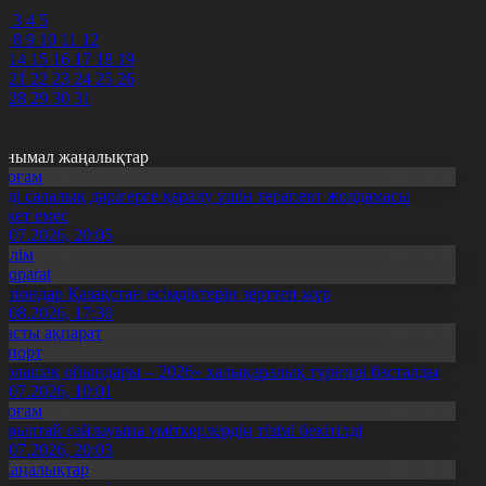
0
2
3
4
5
7
8
9
10
11
12
3
14
15
16
17
18
19
0
21
22
23
24
25
26
7
28
29
30
31
анымал жаңалықтар
Қоғам
нді салалық дәрігерге қаралу үшін терапевт жолдамасы
ажет емес
0.07.2026, 20:05
Білім
Aqparat
апондар Қазақстан өсімдіктерін зерттеп жүр
4.08.2026, 17:30
Басты ақпарат
Спорт
Болашақ ойындары – 2026» халықаралық турнирі басталды
0.07.2026, 10:01
Қоғам
ұрылтай сайлауына үміткерлердің тізімі бекітілді
3.07.2026, 20:03
Жаңалықтар