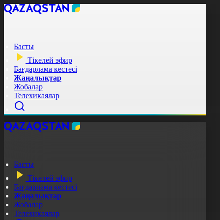
Басты
Тікелей эфир
Бағдарлама кестесі
Жаңалықтар
Жобалар
Телехикаялар
Басты
Тікелей эфир
Бағдарлама кестесі
Жаңалықтар
Жобалар
Телехикаялар