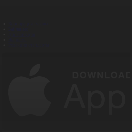
Корпорация туралы
Байланыс
Дистрибуция
Жарнама
Редакция стандарты