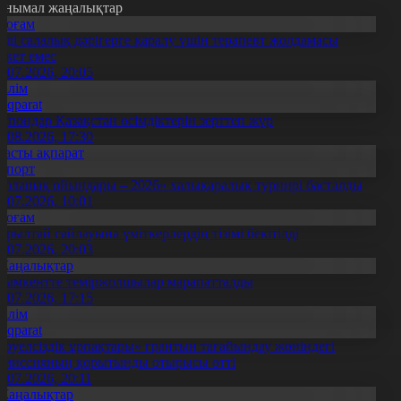
анымал жаңалықтар
Қоғам
нді салалық дәрігерге қаралу үшін терапевт жолдамасы
ажет емес
0.07.2026, 20:05
Білім
Aqparat
апондар Қазақстан өсімдіктерін зерттеп жүр
4.08.2026, 17:30
Басты ақпарат
Спорт
Болашақ ойындары – 2026» халықаралық турнирі басталды
0.07.2026, 10:01
Қоғам
ұрылтай сайлауына үміткерлердің тізімі бекітілді
3.07.2026, 20:03
Жаңалықтар
ымкентте теміржолшылар марапатталды
1.07.2026, 17:15
Білім
Aqparat
Тәуелсіздік ұрпақтары» грантын тағайындау жөніндегі
омиссияның қорытынды отырысы өтті
1.07.2026, 20:11
Жаңалықтар