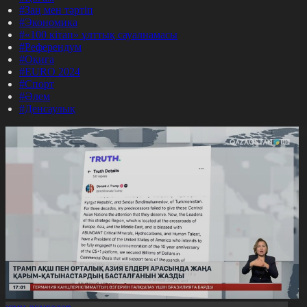
#Заң мен тәртіп
#Экономика
#«100 кітап» ұлттық сауалнамасы
#Референдум
#Оқиға
#EURO 2024
#Спорт
#Әлем
#Денсаулық