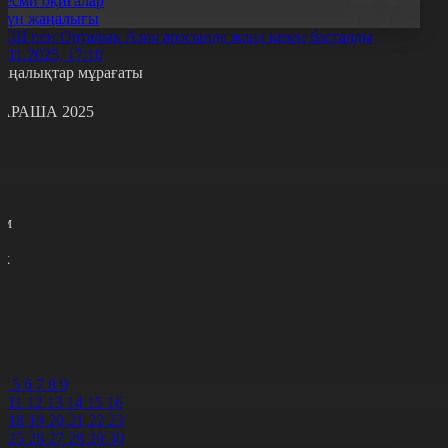
Ресми оқиғалар
Күн жаңалығы
ҚШ пен Орталық Азия арасында жаңа кезең басталды
8.11.2025, 17:10
аңалықтар мұрағаты
АРАША 2025
с
с
р
с
м
н
к
7
8
9
0
1
2
4
5
6
7
8
9
0
11
12
13
14
15
16
7
18
19
20
21
22
23
4
25
26
27
28
29
30