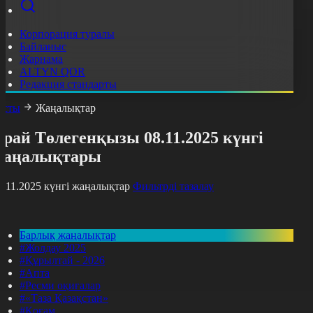
Корпорация туралы
Байланыс
Жарнама
ALTYN QOR
Редакция стандарты
асты
Жаңалықтар
рай Төлегенқызы 08.11.2025 күнгі
жаңалықтары
8.11.2025 күнгі жаңалықтар
Фильтрді тазалау
Барлық жаңалықтар
#Жолдау 2025
#Құрылтай - 2026
#Апта
#Ресми оқиғалар
#«Таза Қазақстан»
#Қоғам