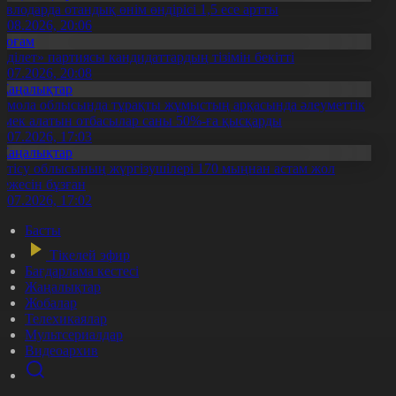
авлодарда отандық өнім өндірісі 1,5 есе артты
5.08.2026, 20:06
Қоғам
Әділет» партиясы кандидаттардың тізімін бекітті
0.07.2026, 20:08
Жаңалықтар
қмола облысында тұрақты жұмыстың арқасында әлеуметтік
өмек алатын отбасылар саны 50%-ға қысқарды
1.07.2026, 17:03
Жаңалықтар
етісу облысының жүргізушілері 170 мыңнан астам жол
режесін бұзған
1.07.2026, 17:02
Басты
Тікелей эфир
Бағдарлама кестесі
Жаңалықтар
Жобалар
Телехикаялар
Мультсериалдар
Видеоархив