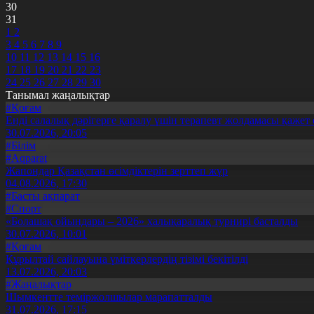
30
31
1
2
3
4
5
6
7
8
9
10
11
12
13
14
15
16
17
18
19
20
21
22
23
24
25
26
27
28
29
30
Танымал жаңалықтар
#Қоғам
Енді салалық дәрігерге қаралу үшін терапевт жолдамасы қажет 
30.07.2026, 20:05
#Білім
#Aqparat
Жапондар Қазақстан өсімдіктерін зерттеп жүр
04.08.2026, 17:30
#Басты ақпарат
#Спорт
«Болашақ ойындары – 2026» халықаралық турнирі басталды
30.07.2026, 10:01
#Қоғам
Құрылтай сайлауына үміткерлердің тізімі бекітілді
13.07.2026, 20:03
#Жаңалықтар
Шымкентте теміржолшылар марапатталды
31.07.2026, 17:15