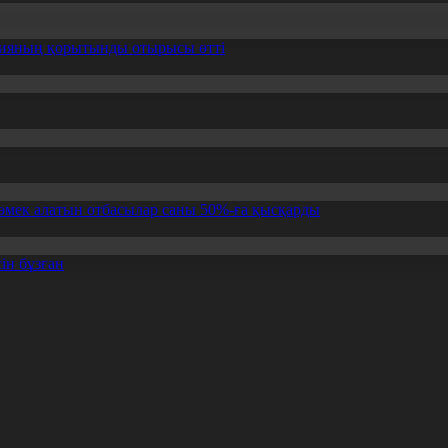
ссияның қорытынды отырысы өтті
өмек алатын отбасылар саны 50%-ға қысқарды
ін бұзған