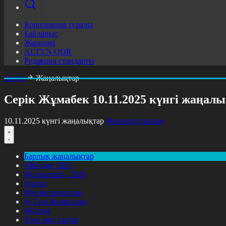
Корпорация туралы
Байланыс
Жарнама
ALTYN QOR
Редакция стандарты
Басты
Жаңалықтар
Серік Жұмабек 10.11.2025 күнгі жаңал
10.11.2025 күнгі жаңалықтар
Фильтрді тазалау
Барлық жаңалықтар
#Жолдау 2025
#Құрылтай - 2026
#Апта
#Ресми оқиғалар
#«Таза Қазақстан»
#Қоғам
#Заң мен тәртіп