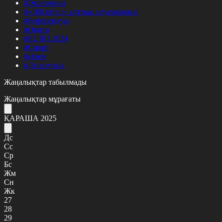
#Экономика
#«100 кітап» ұлттық сауалнамасы
#Референдум
#Оқиға
#EURO 2024
#Спорт
#Әлем
#Денсаулық
Жаңалықтар табылмады
Жаңалықтар мұрағаты
ҚАРАША 2025
Дс
Сс
Ср
Бс
Жм
Сн
Жк
27
28
29