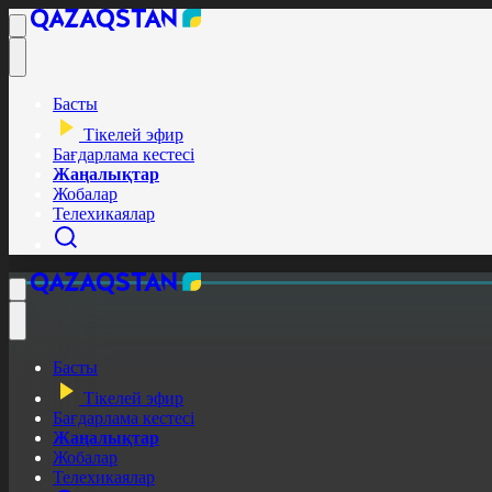
Басты
Тікелей эфир
Бағдарлама кестесі
Жаңалықтар
Жобалар
Телехикаялар
Басты
Тікелей эфир
Бағдарлама кестесі
Жаңалықтар
Жобалар
Телехикаялар