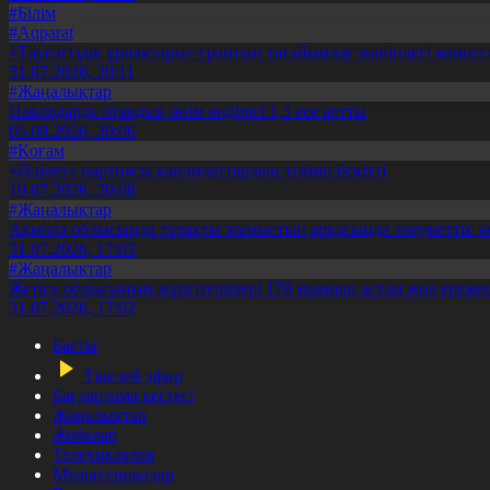
#Білім
#Aqparat
«Тәуелсіздік ұрпақтары» грантын тағайындау жөніндегі коми
31.07.2026, 20:11
#Жаңалықтар
Павлодарда отандық өнім өндірісі 1,5 есе артты
05.08.2026, 20:06
#Қоғам
«Әділет» партиясы кандидаттардың тізімін бекітті
10.07.2026, 20:08
#Жаңалықтар
Ақмола облысында тұрақты жұмыстың арқасында әлеуметтік к
31.07.2026, 17:03
#Жаңалықтар
Жетісу облысының жүргізушілері 170 мыңнан астам жол ережес
31.07.2026, 17:02
Басты
Тікелей эфир
Бағдарлама кестесі
Жаңалықтар
Жобалар
Телехикаялар
Мультсериалдар