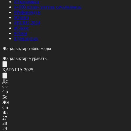
#Экономика
#«100 кітап» ұлттық сауалнамасы
#Референдум
#Оқиға
#EURO 2024
#Спорт
#Әлем
#Денсаулық
Жаңалықтар табылмады
Жаңалықтар мұрағаты
ҚАРАША 2025
Дс
Сс
Ср
Бс
Жм
Сн
Жк
27
28
29