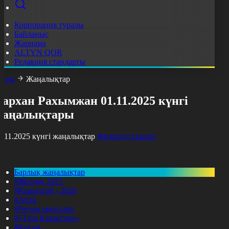
Корпорация туралы
Байланыс
Жарнама
ALTYN QOR
Редакция стандарты
асты
Жаңалықтар
архан Рахымжан 01.11.2025 күнгі
жаңалықтары
1.11.2025 күнгі жаңалықтар
Фильтрді тазалау
Барлық жаңалықтар
#Жолдау 2025
#Құрылтай - 2026
#Апта
#Ресми оқиғалар
#«Таза Қазақстан»
#Қоғам