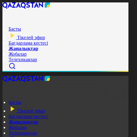
Басты
Тікелей эфир
Бағдарлама кестесі
Жаңалықтар
Жобалар
Телехикаялар
Басты
Тікелей эфир
Бағдарлама кестесі
Жаңалықтар
Жобалар
Телехикаялар