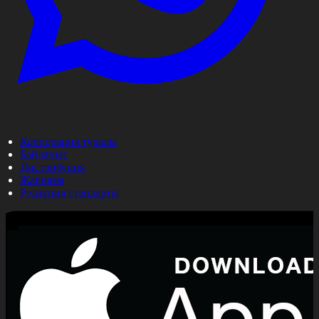
Корпорация туралы
Байланыс
Дистрибуция
Жарнама
Редакция стандарты