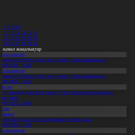
8
9
0
1
2
4
5
6
7
8
9
0
11
12
13
14
15
16
7
18
19
20
21
22
23
4
25
26
27
28
29
30
анымал жаңалықтар
Жаңалықтар
емлекеттік білім грант иегерлері тізімі жарияланды
7.08.2026, 19:46
Жаңалықтар
емлекеттік білім грант иегерлері тізімі жарияланды
7.08.2026, 16:50
Қоғам
нді салалық дәрігерге қаралу үшін терапевт жолдамасы
ажет емес
0.07.2026, 20:05
Білім
Aqparat
апондар Қазақстан өсімдіктерін зерттеп жүр
4.08.2026, 17:30
Жаңалықтар