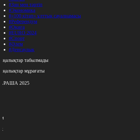
#Заң мен тәртіп
#Экономика
#«100 кітап» ұлттық сауалнамасы
#Референдум
#Оқиға
#EURO 2024
#Спорт
#Әлем
#Денсаулық
аңалықтар табылмады
аңалықтар мұрағаты
АРАША 2025
с
с
р
с
м
н
к
7