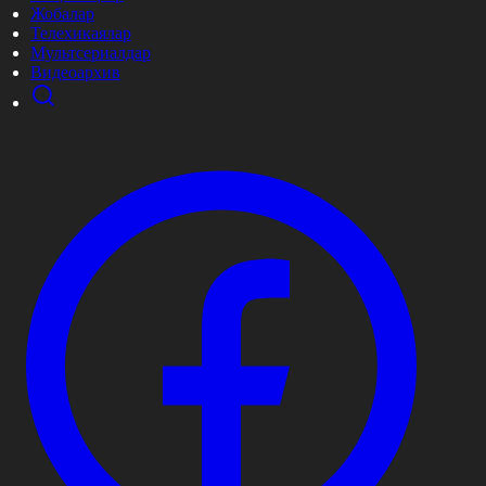
Жобалар
Телехикаялар
Мультсериалдар
Видеоархив