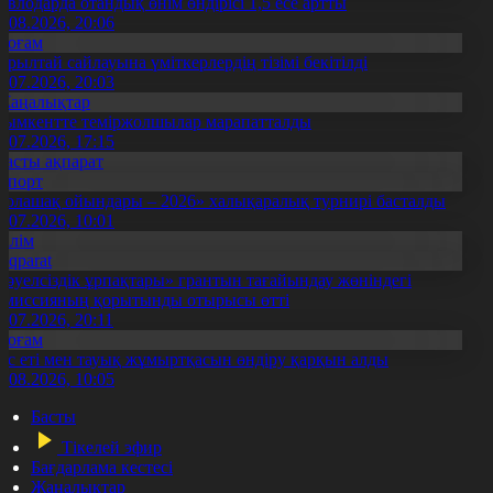
авлодарда отандық өнім өндірісі 1,5 есе артты
5.08.2026, 20:06
Қоғам
ұрылтай сайлауына үміткерлердің тізімі бекітілді
3.07.2026, 20:03
Жаңалықтар
ымкентте теміржолшылар марапатталды
1.07.2026, 17:15
Басты ақпарат
Спорт
Болашақ ойындары – 2026» халықаралық турнирі басталды
0.07.2026, 10:01
Білім
Aqparat
Тәуелсіздік ұрпақтары» грантын тағайындау жөніндегі
омиссияның қорытынды отырысы өтті
1.07.2026, 20:11
Қоғам
ұс еті мен тауық жұмыртқасын өндіру қарқын алды
7.08.2026, 10:05
Басты
Тікелей эфир
Бағдарлама кестесі
Жаңалықтар