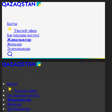
Басты
Тікелей эфир
Бағдарлама кестесі
Жаңалықтар
Жобалар
Телехикаялар
Басты
Тікелей эфир
Бағдарлама кестесі
Жаңалықтар
Жобалар
Телехикаялар