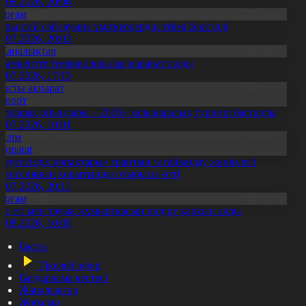
5.08.2026, 20:06
Қоғам
ұрылтай сайлауына үміткерлердің тізімі бекітілді
3.07.2026, 20:03
Жаңалықтар
ымкентте теміржолшылар марапатталды
1.07.2026, 17:15
Басты ақпарат
Спорт
Болашақ ойындары – 2026» халықаралық турнирі басталды
0.07.2026, 10:01
Білім
Aqparat
Тәуелсіздік ұрпақтары» грантын тағайындау жөніндегі
омиссияның қорытынды отырысы өтті
1.07.2026, 20:11
Қоғам
ұс еті мен тауық жұмыртқасын өндіру қарқын алды
7.08.2026, 10:05
Басты
Тікелей эфир
Бағдарлама кестесі
Жаңалықтар
Жобалар