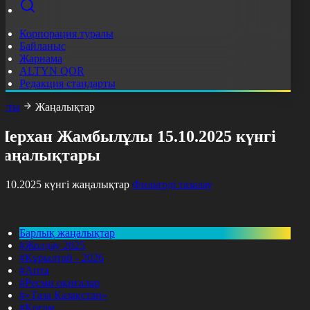
Корпорация туралы
Байланыс
Жарнама
ALTYN QOR
Редакция стандарты
асты
Жаңалықтар
Шерхан Жамбылұлы 15.10.2025 күнгі
жаңалықтары
5.10.2025 күнгі жаңалықтар
Фильтрді тазалау
Барлық жаңалықтар
#Жолдау 2025
#Құрылтай - 2026
#Апта
#Ресми оқиғалар
#«Таза Қазақстан»
#Қоғам