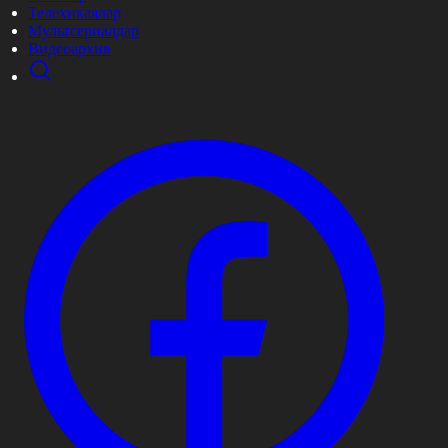
Телехикаялар
Мультсериалдар
Видеоархив