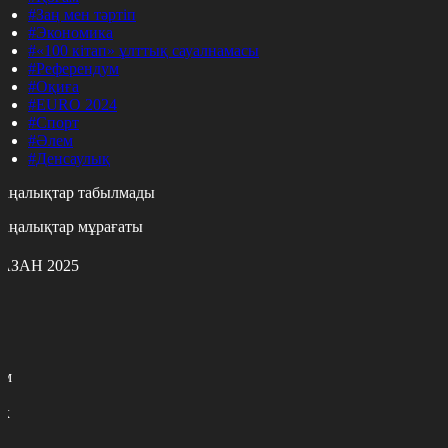
#Заң мен тәртіп
#Экономика
#«100 кітап» ұлттық сауалнамасы
#Референдум
#Оқиға
#EURO 2024
#Спорт
#Әлем
#Денсаулық
аңалықтар табылмады
аңалықтар мұрағаты
АЗАН 2025
с
с
р
с
м
н
к
9