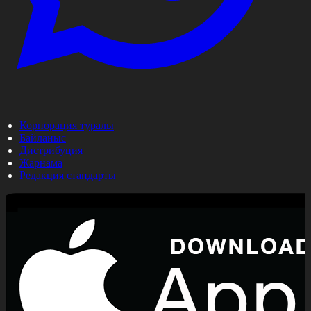
Корпорация туралы
Байланыс
Дистрибуция
Жарнама
Редакция стандарты