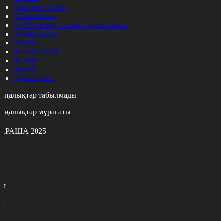
#Заң мен тәртіп
#Экономика
#«100 кітап» ұлттық сауалнамасы
#Референдум
#Оқиға
#EURO 2024
#Спорт
#Әлем
#Денсаулық
аңалықтар табылмады
аңалықтар мұрағаты
АРАША 2025
с
с
р
с
м
н
к
7