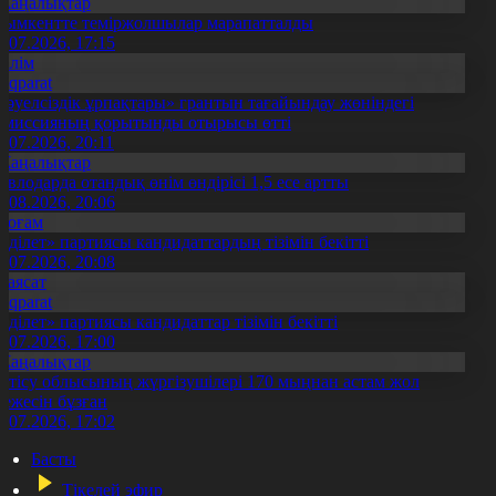
Жаңалықтар
ымкентте теміржолшылар марапатталды
1.07.2026, 17:15
Білім
Aqparat
Тәуелсіздік ұрпақтары» грантын тағайындау жөніндегі
омиссияның қорытынды отырысы өтті
1.07.2026, 20:11
Жаңалықтар
авлодарда отандық өнім өндірісі 1,5 есе артты
5.08.2026, 20:06
Қоғам
Әділет» партиясы кандидаттардың тізімін бекітті
0.07.2026, 20:08
Саясат
Aqparat
Әділет» партиясы кандидаттар тізімін бекітті
0.07.2026, 17:00
Жаңалықтар
етісу облысының жүргізушілері 170 мыңнан астам жол
режесін бұзған
1.07.2026, 17:02
Басты
Тікелей эфир