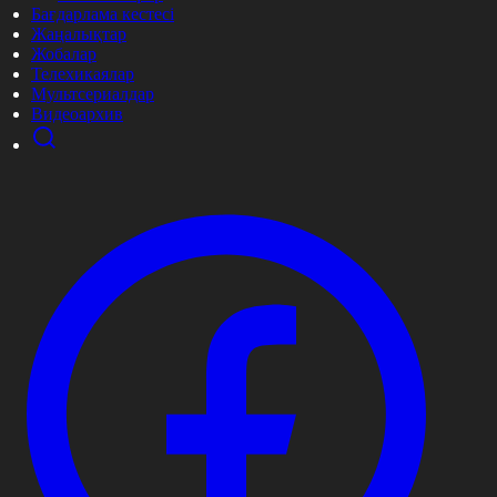
Бағдарлама кестесі
Жаңалықтар
Жобалар
Телехикаялар
Мультсериалдар
Видеоархив