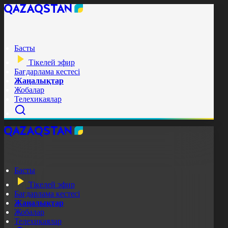
Басты
Тікелей эфир
Бағдарлама кестесі
Жаңалықтар
Жобалар
Телехикаялар
Басты
Тікелей эфир
Бағдарлама кестесі
Жаңалықтар
Жобалар
Телехикаялар