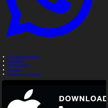
Корпорация туралы
Байланыс
Дистрибуция
Жарнама
Редакция стандарты