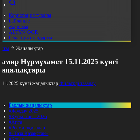
Корпорация туралы
Байланыс
Жарнама
ALTYN QOR
Редакция стандарты
асты
Жаңалықтар
амир Нұрмұхамет 15.11.2025 күнгі
жаңалықтары
5.11.2025 күнгі жаңалықтар
Фильтрді тазалау
Барлық жаңалықтар
#Жолдау 2025
#Құрылтай - 2026
#Апта
#Ресми оқиғалар
#«Таза Қазақстан»
#Қоғам