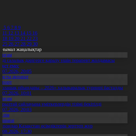
8
9
0
1
2
4
5
6
7
8
9
0
11
12
13
14
15
16
7
18
19
20
21
22
23
4
25
26
27
28
29
30
анымал жаңалықтар
Қоғам
нді салалық дәрігерге қаралу үшін терапевт жолдамасы
ажет емес
0.07.2026, 20:05
Басты ақпарат
Спорт
Болашақ ойындары – 2026» халықаралық турнирі басталды
0.07.2026, 10:01
Қоғам
ұрылтай сайлауына үміткерлердің тізімі бекітілді
3.07.2026, 20:03
Білім
Aqparat
апондар Қазақстан өсімдіктерін зерттеп жүр
4.08.2026, 17:30