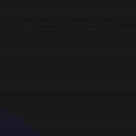
леді. Биылғы жыр аламанына Сара Тоқтамысова, Айнұр
 Абзалов, Нұрлан Есенқұлов тәрізді елімізге белгілі ақындар