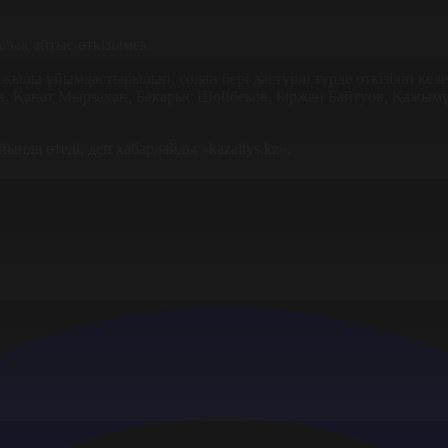
ық айтыс өткізілмек.
 жылы ұйымдастырылып, содан бері дәстүрлі түрде өткізіліп ке
 Қанат Мырзахан, Бекарыс Шойбеков, Біржан Байтуов, Қажымұқан
нда өтеді, деп хабарлайды «kazaitys.kz».