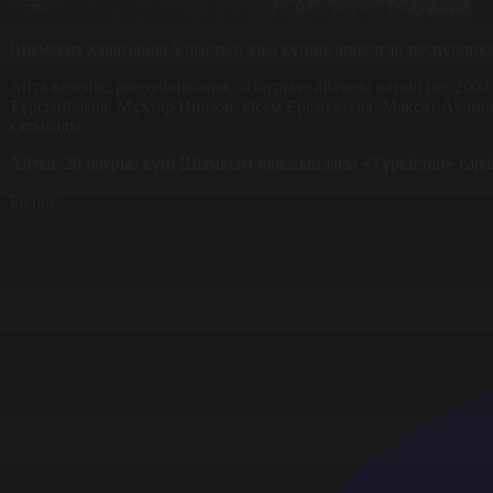
Шымкент қаласында Ұлыстың ұлы күніне арналған республикал
Айта кетейік, республикалық «Наурыз» айтысы алғаш рет 2004
Тұрсынбаева, Мұхтар Ниязов, Әсем Ережеқызы, Мақсат Ақанов,
қатысады.
Айтыс 20 наурыз күні Шымкент қаласындағы «Түркістан» сарайы
Бөлісу