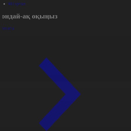
#Портал
Сондай-ақ оқыңыз
арлығы