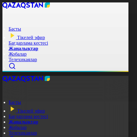
Басты
Тікелей эфир
Бағдарлама кестесі
Жаңалықтар
Жобалар
Телехикаялар
Басты
Тікелей эфир
Бағдарлама кестесі
Жаңалықтар
Жобалар
Телехикаялар