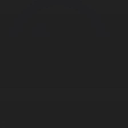
Корпорация туралы
Байланыс