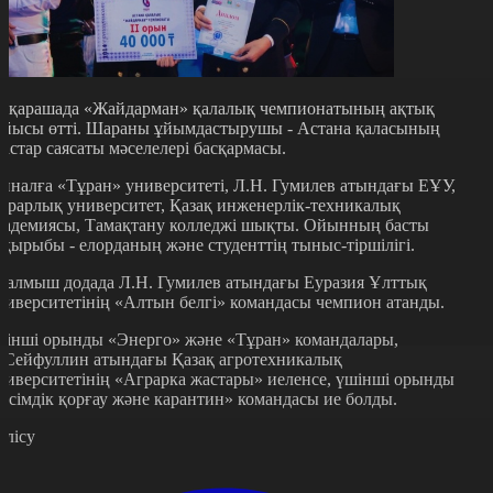
5 қарашада «Жайдарман» қалалық чемпионатының ақтық
айысы өтті. Шараны ұйымдастырушы - Астана қаласының
астар саясаты мәселелері басқармасы.
иналға «Тұран» университеті, Л.Н. Гумилев атындағы ЕҰУ,
грарлық университет, Қазақ инженерлік-техникалық
кадемиясы, Тамақтану колледжі шықты. Ойынның басты
ақырыбы - елорданың және студенттің тыныс-тіршілігі.
талмыш додада Л.Н. Гумилев атындағы Еуразия Ұлттық
ниверситетінің «Алтын белгі» командасы чемпион атанды.
кінші орынды «Энерго» және «Тұран» командалары,
.Сейфуллин атындағы Қазақ агротехникалық
ниверситетінің «Аграрка жастары» иеленсе, үшінші орынды
Өсімдік қорғау және карантин» командасы ие болды.
өлісу