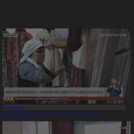
Жаңалықтар
ерейлі отбасы – тәрбие мен дәстүр сабақтастығы
7.08.2026, 20:19