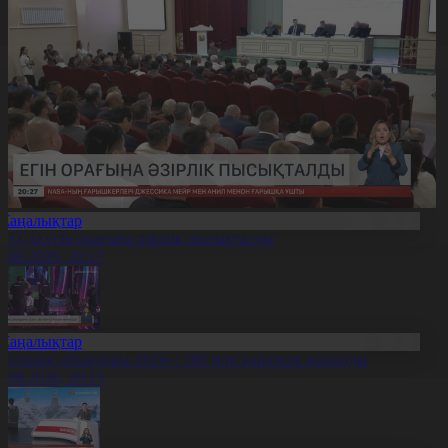
Жаңалықтар
ҚО-да егін орағына әзірлік пысықталды
7.08.2026, 20:17
Жаңалықтар
Болашақ ойындары-2026»: 180 млн қаралым жиналды
7.08.2026, 20:15