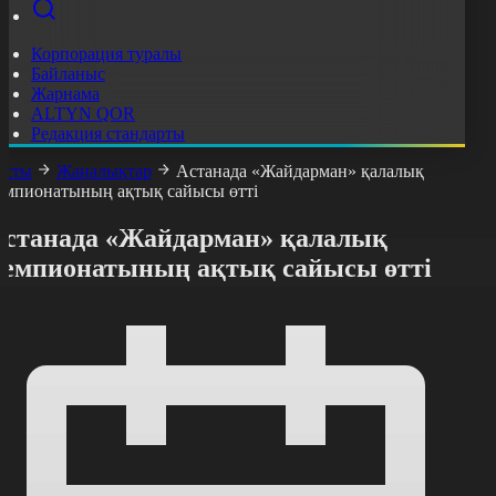
Корпорация туралы
Байланыс
Жарнама
ALTYN QOR
Редакция стандарты
асты
Жаңалықтар
Астанада «Жайдарман» қалалық
емпионатының ақтық сайысы өтті
Астанада «Жайдарман» қалалық
чемпионатының ақтық сайысы өтті