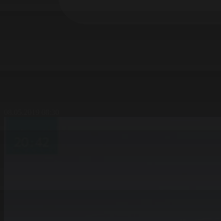
08.05.2019 08:30