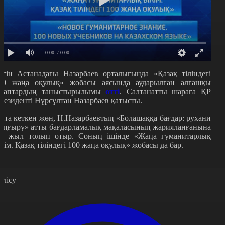
0:00
/ 0:00
үгін Астанадағы Назарбаев орталығында «Қазақ тіліндегі
00 жаңа оқулық» жобасы аясында аударылған алғашқы
ітаптардың таныстырылымы
өтті
. Салтанатты шараға ҚР
резиденті Нұрсұлтан Назарбаев қатысты.
йта кеткен жөн, Н.Назарбаевтың «Болашаққа бағдар: руxани
аңғыру» атты бағдарламалық мақаласының жарияланғанына
ір жыл толып отыр. Соның ішінде «Жаңа гуманитарлық
ілім. Қазақ тіліндегі 100 жаңа оқулық» жобасы да бар.
өлісу