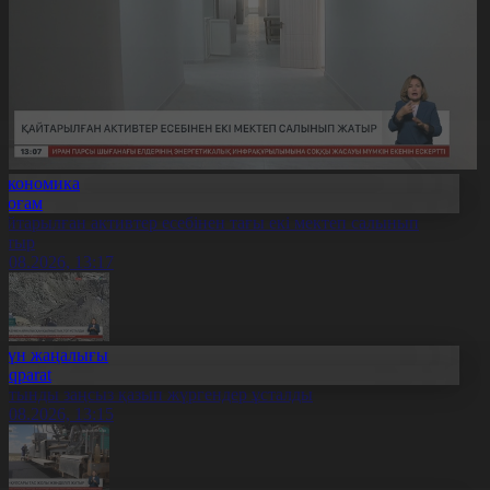
Экономика
Қоғам
айтарылған активтер есебінен тағы екі мектеп салынып
атыр
7.08.2026, 13:17
Күн жаңалығы
Aqparat
лтынды заңсыз қазып жүргендер ұсталды
7.08.2026, 13:15