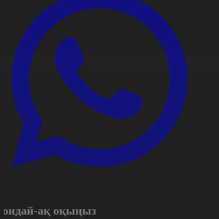
Сондай-ақ оқыңыз