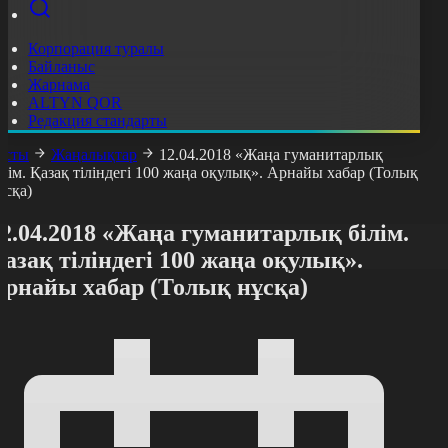
Корпорация туралы
Байланыс
Жарнама
ALTYN QOR
Редакция стандарты
асты
Жаңалықтар
12.04.2018 «Жаңа гуманитарлық
ілім. Қазақ тіліндегі 100 жаңа оқулық». Арнайы хабар (Толық
ұсқа)
2.04.2018 «Жаңа гуманитарлық білім.
азақ тіліндегі 100 жаңа оқулық».
Арнайы хабар (Толық нұсқа)