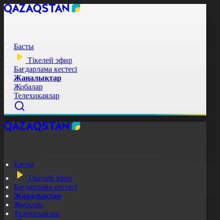
Басты
Тікелей эфир
Бағдарлама кестесі
Жаңалықтар
Жобалар
Телехикаялар
Басты
Тікелей эфир
Бағдарлама кестесі
Жаңалықтар
Жобалар
Телехикаялар