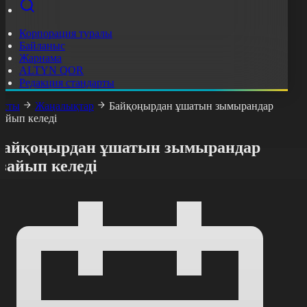
Корпорация туралы
Байланыс
Жарнама
ALTYN QOR
Редакция стандарты
асты
Жаңалықтар
Байқоңырдан ұшатын зымырандар
зайып келеді
Байқоңырдан ұшатын зымырандар
зайып келеді