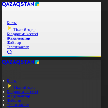
Басты
Тікелей эфир
Бағдарлама кестесі
Жаңалықтар
Жобалар
Телехикаялар
Басты
Тікелей эфир
Бағдарлама кестесі
Жаңалықтар
Жобалар
Телехикаялар