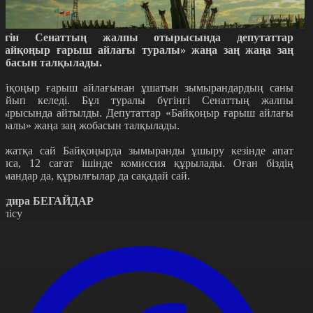
үгін Сенаттың жалпы отырысында депутаттар
Байқоңыр ғарыш айлағы туралы» жаңа заң жаңа заң
обасын талқылады.
айқоңыр ғарыш айлағынан ұшатын зымырандардың саны
зайып келеді. Бұл туралы бүгінгі Сенаттың жалпы
тырысында айтылды. Депутаттар «Байқоңыр ғарыш айлағы
уралы» жаңа заң жобасын талқылады.
ұжатқа сай Байқоңырда зымыранды ұшыру кезінде апат
олса, 12 сағат ішінде комиссия құрылады. Оған біздің
амандар да, құрылғылар да сақадай сай.
ндира БЕГАЙДАР
өлісу