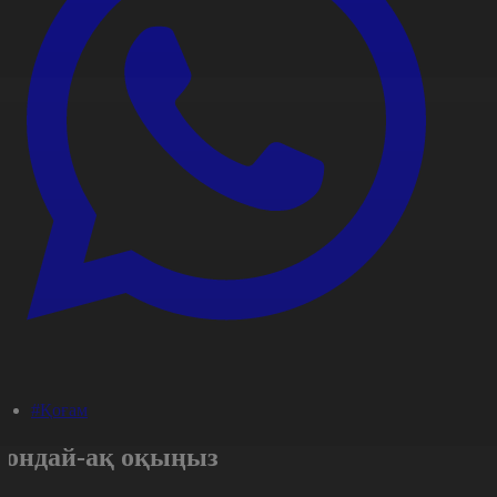
#Қоғам
Сондай-ақ оқыңыз