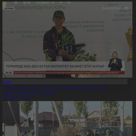
Спорт
Болашақ ойындары - 2026»: Турнирде 800-ден астам
олонтер қызмет етіп жатыр
5.08.2026, 20:12