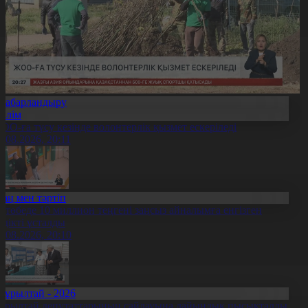
Хабарландыру
Білім
ОО-ға түсу кезінде волонтерлік қызмет ескеріледі
5.08.2026, 20:11
Заң мен тәртіп
қтөбеде 10 миллион теңгені заңсыз айналымға енгізген
үдікті ұсталды
5.08.2026, 20:10
Құрылтай - 2026
ұрылтай депутаттарының сайлауына дайындық пысықталды