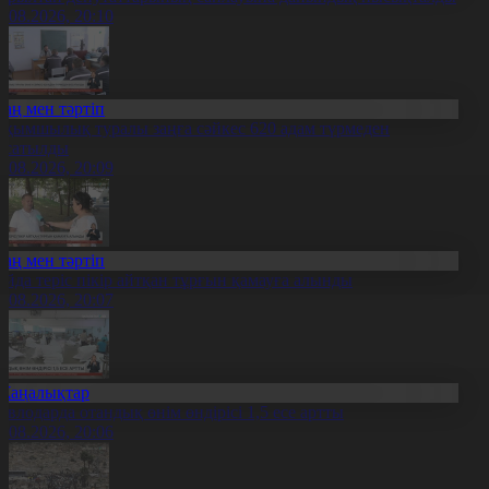
5.08.2026, 20:10
Заң мен тәртіп
ақымшылық туралы заңға сәйкес 620 адам түрмеден
осатылды
5.08.2026, 20:09
Заң мен тәртіп
ойда теріс пікір айтқан тұрғын қамауға алынды
5.08.2026, 20:07
Жаңалықтар
авлодарда отандық өнім өндірісі 1,5 есе артты
5.08.2026, 20:06